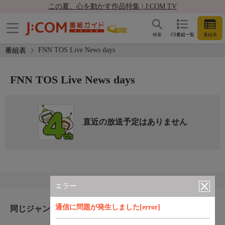
この夏、心を動かす作品特集 | J:COM TV
検索
CS番組一覧
番組表
FNN TOS Live News days
番組表
FNN TOS Live News days
直近の放送予定はありません
エラー
通信に問題が発生しました[error]
同じジャンルのおすすめ番組