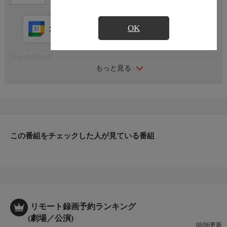
OK
カレンダー登録
アプリ視聴
放送中
番組詳細内容
もっと見る
東北6大祭りの熱気を体感できるノンバーバル(セリフが少ない)
ステージです。THEATER MILANO‐Zaで行われた東京公演の様
子を全編放送します
この番組をチェックした人が見ている番組
リモート録画予約ランキング
(劇場／公演)
08/06更新