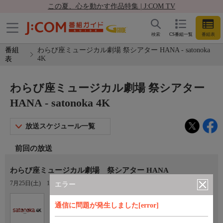
この夏、心を動かす作品特集 | J:COM TV
検索
CS番組一覧
番組表
番組
わらび座ミュージカル劇場 祭シアター HANA - satonoka
4K
表
わらび座ミュージカル劇場 祭シアター
HANA - satonoka 4K
放送スケジュール一覧
前回の放送
わらび座ミュージカル劇場 祭シアター HANA
7月25日(土)
19:00〜21:00
エラー
Ch.420
通信に問題が発生しました[error]
satonoka 4K