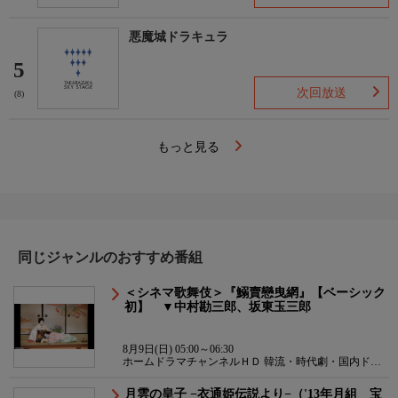
悪魔城ドラキュラ
5
次回放送
(8)
もっと見る
同じジャンルのおすすめ番組
＜シネマ歌舞伎＞『鰯賣戀曳網』【ベーシック
初】 ▼中村勘三郎、坂東玉三郎
8月9日(日) 05:00～06:30
ホームドラマチャンネルＨＤ 韓流・時代劇・国内ドラ
マ
月雲の皇子 −衣通姫伝説より−（'13年月組 宝