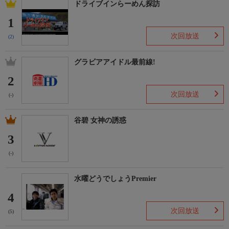
ドライブインらーめん探訪
1
次回放送
(2)
グラビアアイドル最前線!
2
次回放送
(-)
谷碧 女神の誘惑
3
(-)
水曜どうでしょうPremier
4
次回放送
(5)