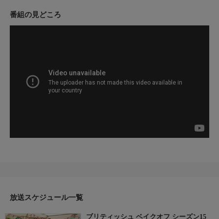
グ”の腕を競う人気コンテスト番組。毎週3つの課題が出され、審
査員がジャッジ。毎話1人脱落者が告げられ、10週かけて優勝者
番組の見どころ
が決まる。引き続きアリソン・ハモンドとノエル・フィールディ
ングが司会、ポール・ハリウッドとプルー・リースが審査員を担
当。
▼エピソード内容
３週目のテーマはパン。オリジナルチャレンジの課題は、基本技
術が問われる「総菜パン」。テクニカルでは、ポールが披露する
「７本編みのリースパン」の再現に挑む。マスターピースの課題
は、収穫祭を象徴する角型のバスケット「コルヌコピア」を作
り、２種類以上のパンを中に詰めるというもの。質感から独創的
なデザインまで、ベイカーたちのパン作りの総合力が試される。
パンの王様ポールをうならせるベイカーは現れるのか？
放送スケジュール一覧
ブリティッシュ ベイクオフ シーズン15