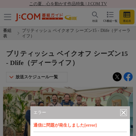
この夏、心を動かす作品特集 | J:COM TV
検索
CS番組一覧
番組表
番組
ブリティッシュ ベイクオフ シーズン15 - Dlife（ディーラ
表
イフ）
ブリティッシュ ベイクオフ シーズン15
- Dlife（ディーライフ）
放送スケジュール一覧
エラー
通信に問題が発生しました[error]