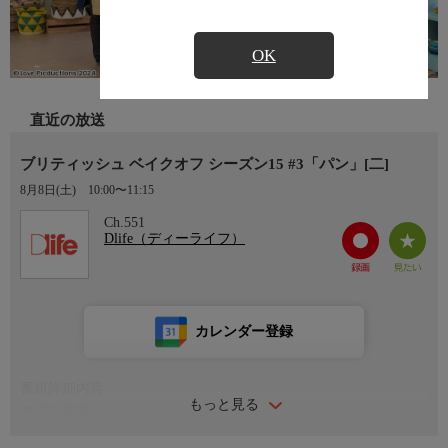
OK
直近の放送
ブリティッシュ ベイクオフ シーズン15 #3「パン」[二]
8月8日(土)
10:00〜11:15
Ch.551
Dlife（ディーライフ）
カレンダー登録
番組詳細内容
もっと見る
▼番組概要
イギリス全土から選ばれたアマチュアの参加者12人が“ベイキン