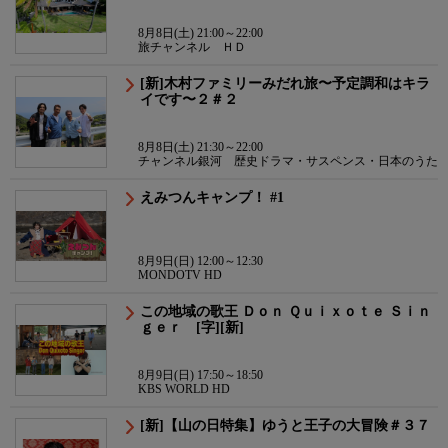
8月8日(土) 21:00～22:00
旅チャンネル ＨＤ
[新]木村ファミリーみだれ旅〜予定調和はキラ
イです〜２＃２
8月8日(土) 21:30～22:00
チャンネル銀河 歴史ドラマ・サスペンス・日本のうた
えみつんキャンプ！ #1
8月9日(日) 12:00～12:30
MONDOTV HD
この地域の歌王 Ｄｏｎ Ｑｕｉｘｏｔｅ Ｓｉｎ
ｇｅｒ [字][新]
8月9日(日) 17:50～18:50
KBS WORLD HD
[新]【山の日特集】ゆうと王子の大冒険＃３７