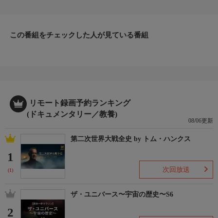
ソ。彼らはなぜ、そんな能力を手に入れたのか。進化の過程で磨
かれてきた驚異の身体構造と、生存を懸けた知恵を最新の科学と
映像で解き明かす。
この番組をチェックした人が見ている番組
リモート録画予約ランキング
(ドキュメンタリー／教養)
08/06更新
第二次世界大戦全史 by トム・ハンクス
1
次回放送
(1)
ザ・ユニバース〜宇宙の歴史〜S6
2