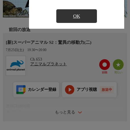
OK
前回の放送
[新]スーパーアニマル S2：驚異の移動力(二)
7月25日(土)
19:30〜20:00
Ch.653
アニマルプラネット
カレンダー登録
アプリ視聴
放送中
番組詳細内容
もっと見る
番組詳細
大地を跳び抜ける圧倒的な跳躍力を持つカンガルー、ほとんど動
かないことで生き残るナマケモノ、水中を舞うように泳ぐカワウ