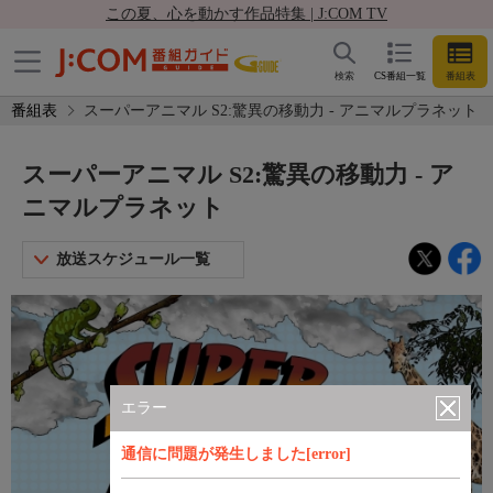
この夏、心を動かす作品特集 | J:COM TV
検索
CS番組一覧
番組表
番組表
スーパーアニマル S2:驚異の移動力 - アニマルプラネット
スーパーアニマル S2:驚異の移動力 - ア
ニマルプラネット
放送スケジュール一覧
エラー
通信に問題が発生しました[error]