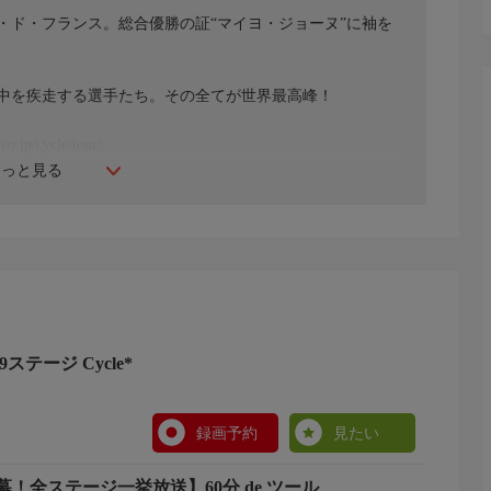
・ド・フランス。総合優勝の証“マイヨ・ジョーヌ”に袖を
中を疾走する選手たち。その全てが世界最高峰！
/cycle/tour/
もっと見る
9ステージ Cycle*
録画予約
見たい
！全ステージ一挙放送】60分 de ツール