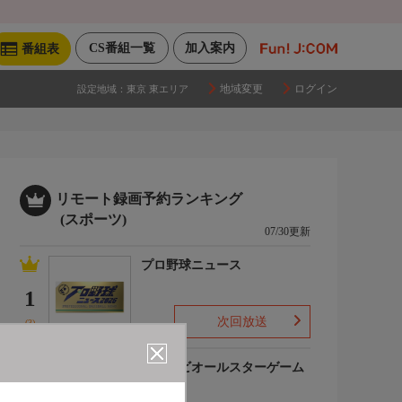
CS番組一覧
加入案内
番組表
地域変更
ログイン
設定地域：
東京 東エリア
リモート録画予約ランキング
(スポーツ)
07/30更新
プロ野球ニュース
1
次回放送
(3)
マイナビオールスターゲーム
2026
2