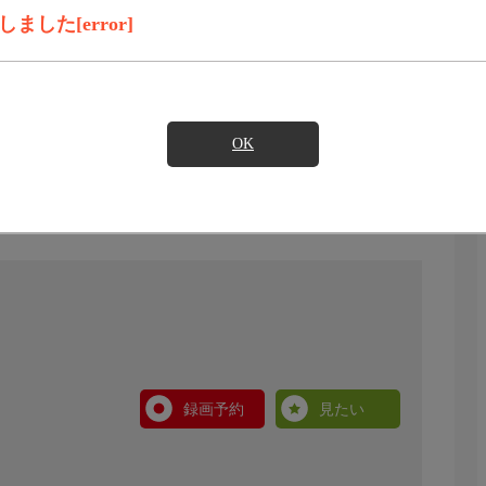
した[error]
OK
録画予約
見たい