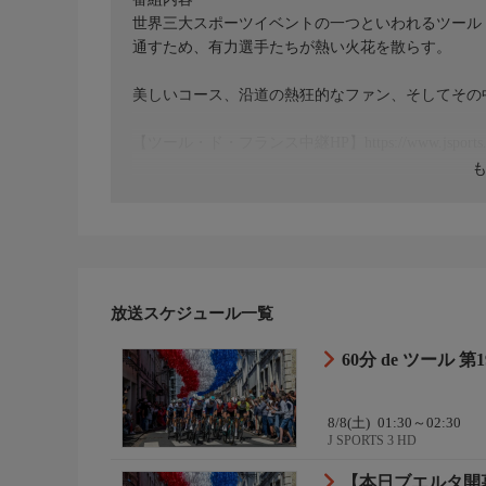
世界三大スポーツイベントの一つといわれるツール
通すため、有力選手たちが熱い火花を散らす。
美しいコース、沿道の熱狂的なファン、そしてその
【ツール・ド・フランス中継HP】https://www.jsports.co.jp
放送スケジュール一覧
60分 de ツール 第1
8/8(土)
01:30～02:30
J SPORTS 3 HD
【本日ブエルタ開幕