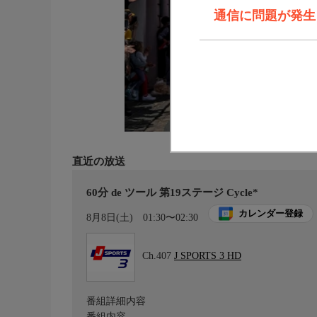
通信に問題が発生しま
直近の放送
60分 de ツール 第19ステージ Cycle*
カレンダー登録
8月8日(土)
01:30〜02:30
Ch.407
J SPORTS 3 HD
番組詳細内容
番組内容