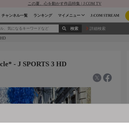
この夏、心を動かす作品特集 | J:COM TV
チャンネル一覧
ランキング
マイメニュー
J:COM STREAM
詳細検索
 HD
* - J SPORTS 3 HD