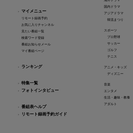
海外ドラマ
国内ドラマ
マイメニュー
アジアドラマ
リモート録画予約
韓流まつり
お気に入りチャンネル
スポーツ
見たい番組一覧
プロ野球
検索ワード登録
サッカー
番組お知らせメール
ゴルフ
マイ番組ページ
テニス
ランキング
アニメ・キッズ
ディズニー
特集一覧
音楽
フォトインタビュー
エンタメ
生活・趣味・教養
アダルト
番組表ヘルプ
リモート録画予約ガイド