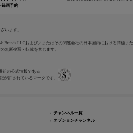
ト録画予約
ございます。
iVo Brands LLCおよび／またはその関連会社の日本国内における商標
材の無断複写・転載を禁じます。
、テレビ番組の公式情報である
スにのみ表記が許されているマークです。
チャンネル一覧
オプションチャンネル