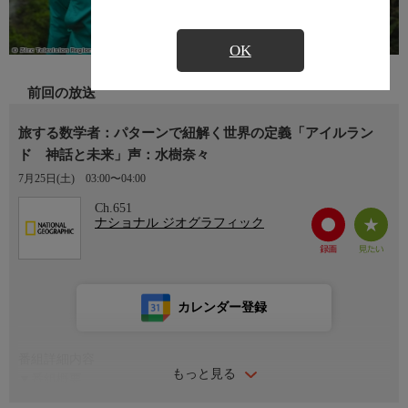
OK
前回の放送
旅する数学者：パターンで紐解く世界の定義「アイルラン
ド 神話と未来」声：水樹奈々
7月25日(土)
03:00〜04:00
Ch.651
ナショナル ジオグラフィック
カレンダー登録
番組詳細内容
もっと見る
▼番組概要
数学者ハンナ・フライが世界を旅するシリーズ。訪れる国は、韓