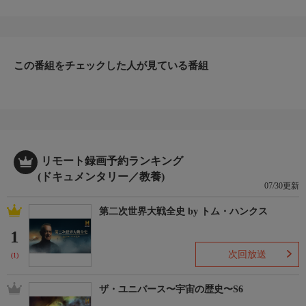
国、スペイン、ギリシャ、ベトナム、アイルランド、アイスラン
ドの６ヵ国。バルセロナの街並み、パルテノン神殿の建築仕様、
ホーチミンの交通事情…。現地の人々が自分たちの文化や伝統と
どう向き合ってきたかを丁寧に掘り下げ、数学者ならではの視点
この番組をチェックした人が見ている番組
を交えて各地の魅力を深く検証していく旅番組。
▼エピソード内容
ハンナが母親の故郷アイルランドを訪れ、自らのルーツ、そして
アイルランドらしさとは何かを探求する。東部のパンチェスタウ
ンでは国民的なスポーツとして親しまれる競馬場で賭けを楽し
み、北西部のドニゴール海岸では苦手なサーフィンに挑戦。紛争
の傷跡が癒えない北アイルランドへも赴き、長年にわたるイギリ
リモート録画予約ランキング
スの支配によって分断されたアイルランド島の人々が複雑な歴史
(ドキュメンタリー／教養)
07/30更新
とどう向き合い、未来に向かっているかを探る。
第二次世界大戦全史 by トム・ハンクス
1
次回放送
(1)
ザ・ユニバース〜宇宙の歴史〜S6