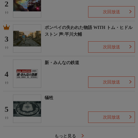
2
次回放送
(-)
ポンペイの失われた物語 WITH トム・ヒドル
ストン 声:平川大輔
3
次回放送
(-)
新・みんなの鉄道
4
次回放送
(-)
犠牲
5
次回放送
(-)
もっと見る