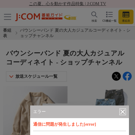
この夏、心を動かす作品特集 | J:COM TV
検索
CS番組一覧
番組表
番組
バウンシーバンド 夏の大人カジュアルコーディネイト - シ
表
ョップチャンネル
バウンシーバンド 夏の大人カジュアル
コーディネイト - ショップチャンネル
放送スケジュール一覧
エラー
通信に問題が発生しました[error]