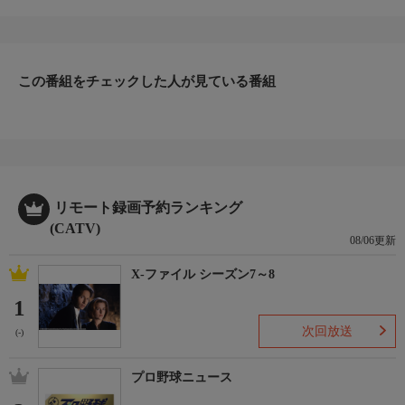
ファッション、ビューティー、ホームグッズ、グルメなど、バイ
ヤーが厳選した商品を24時間ご紹介。世界中の逸品に出会う喜び
を生放送ならではの臨場感と一緒にお楽しみください。
＊ライブ放送につき、番組および商品内容に変更が生じる場合も
この番組をチェックした人が見ている番組
ございます。
ＨＰ：https://www.shopch.jp
リモート録画予約ランキング
(CATV)
08/06更新
X-ファイル シーズン7～8
1
次回放送
(-)
プロ野球ニュース