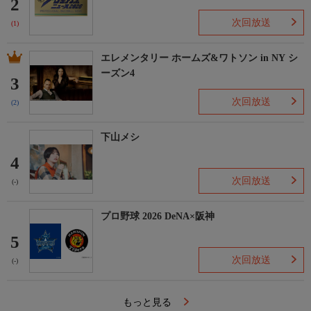
2
次回放送
(1)
エレメンタリー ホームズ&ワトソン in NY シ
ーズン4
3
次回放送
(2)
下山メシ
4
次回放送
(-)
プロ野球 2026 DeNA×阪神
5
次回放送
(-)
もっと見る