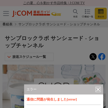
この夏、心を動かす作品特集 | J:COM TV
検索
CS番組一覧
番組表
番組表
サンブロックラボ サンシェード - ショップチャンネル
サンブロックラボ サンシェード - ショ
ップチャンネル
放送スケジュール一覧
エラー
通信に問題が発生しました[error]