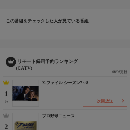
お知らせ
日本初のショッピング専門チャンネルとして1996年にスタート。
ファッション、ビューティー、ホームグッズ、グルメなど、バイ
ヤーが厳選した商品を24時間ご紹介。世界中の逸品に出会う喜び
この番組をチェックした人が見ている番組
を生放送ならではの臨場感と一緒にお楽しみください。
＊ライブ放送につき、番組および商品内容に変更が生じる場合も
ございます。
ＨＰ：https://www.shopch.jp
リモート録画予約ランキング
(CATV)
08/06更新
X-ファイル シーズン7～8
1
次回放送
(-)
プロ野球ニュース
2