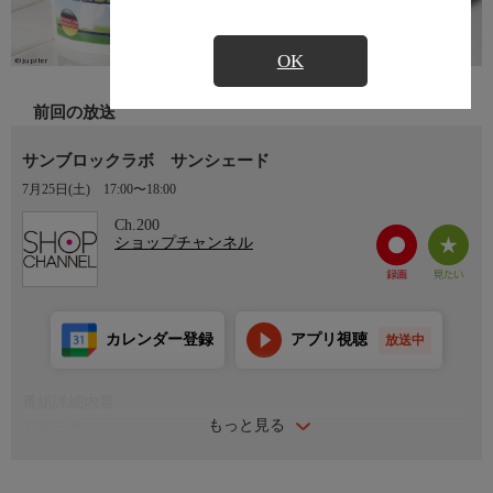
OK
前回の放送
サンブロックラボ サンシェード
7月25日(土)
17:00〜18:00
Ch.200
ショップチャンネル
カレンダー登録
アプリ視聴
放送中
番組詳細内容
もっと見る
お知らせ
真夏の救世主！猛暑対策特集／暑さ対策はＳＨＯＰにおまかせ！
真夏のお助けアイテムがバラエティ豊かに続々登場！