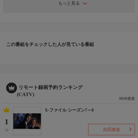
もっと見る
お知らせ
日本初のショッピング専門チャンネルとして1996年にスタート。
ファッション、ビューティー、ホームグッズ、グルメなど、バイ
ヤーが厳選した商品を24時間ご紹介。世界中の逸品に出会う喜び
を生放送ならではの臨場感と一緒にお楽しみください。
＊ライブ放送につき、番組および商品内容に変更が生じる場合も
この番組をチェックした人が見ている番組
ございます。
ＨＰ：https://www.shopch.jp
リモート録画予約ランキング
(CATV)
08/06更新
X-ファイル シーズン7～8
1
次回放送
(-)