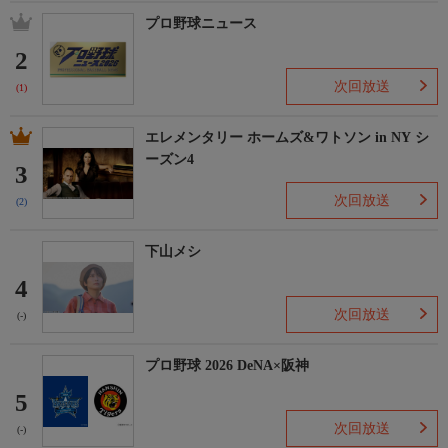
プロ野球ニュース
2
次回放送
(1)
エレメンタリー ホームズ&ワトソン in NY シ
ーズン4
3
次回放送
(2)
下山メシ
4
次回放送
(-)
プロ野球 2026 DeNA×阪神
5
次回放送
(-)