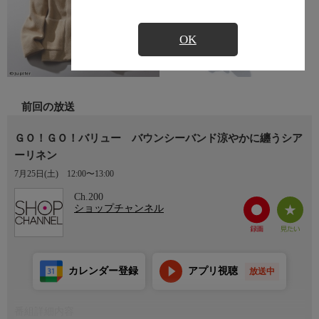
OK
前回の放送
ＧＯ！ＧＯ！バリュー バウンシーバンド涼やかに纏うシア
ーリネン
7月25日(土)
12:00〜13:00
Ch.200
ショップチャンネル
カレンダー登録
アプリ視聴
放送中
番組詳細内容