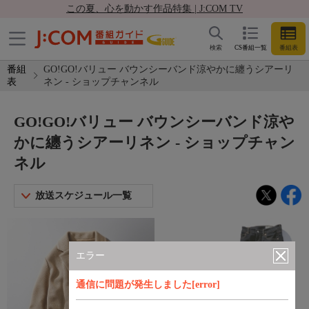
この夏、心を動かす作品特集 | J:COM TV
検索
CS番組一覧
番組表
番組
GO!GO!バリュー バウンシーバンド涼やかに纏うシアーリ
表
ネン - ショップチャンネル
GO!GO!バリュー バウンシーバンド涼や
かに纏うシアーリネン - ショップチャン
ネル
放送スケジュール一覧
エラー
通信に問題が発生しました[error]