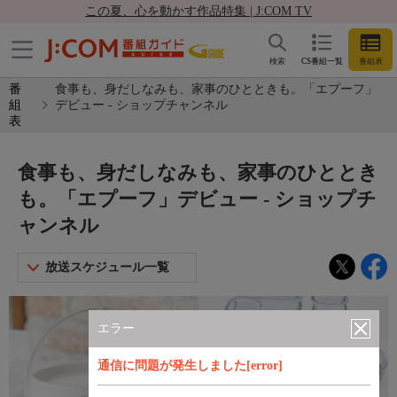
この夏、心を動かす作品特集 | J:COM TV
検索
CS番組一覧
番組表
番
食事も、身だしなみも、家事のひとときも。「エプーフ」
組
デビュー - ショップチャンネル
表
食事も、身だしなみも、家事のひととき
も。「エプーフ」デビュー - ショップチ
ャンネル
放送スケジュール一覧
エラー
通信に問題が発生しました[error]