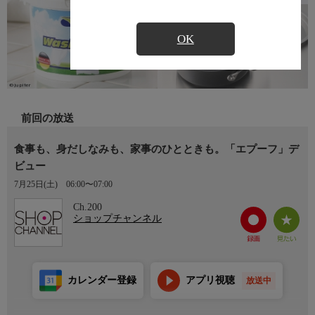
OK
前回の放送
食事も、身だしなみも、家事のひとときも。「エプーフ」デ
ビュー
7月25日(土)
06:00〜07:00
Ch.200
ショップチャンネル
カレンダー登録
アプリ視聴
放送中