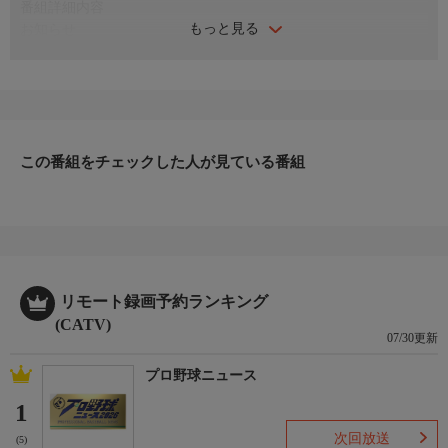
番組詳細内容
もっと見る
お知らせ
日本初のショッピング専門チャンネルとして1996年にスタート。
ファッション、ビューティー、ホームグッズ、グルメなど、バイ
ヤーが厳選した商品を24時間ご紹介。世界中の逸品に出会う喜び
を生放送ならではの臨場感と一緒にお楽しみください。
＊ライブ放送につき、番組および商品内容に変更が生じる場合も
この番組をチェックした人が見ている番組
ございます。
ＨＰ：https://www.shopch.jp
リモート録画予約ランキング
(CATV)
07/30更新
プロ野球ニュース
1
次回放送
(5)