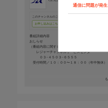
Ch.922
レジャーチャンネル
通信に問題が発生しま
このチャンネルのご視聴には、オプションチャンネル(有料
お申し込みはこちら
ご利用料金はこちら
番組詳細内容
おしらせ
（番組内容に関するお問い合わせは）
レジャーチャンネルサービスセンター
０３−４５０３−６５５５
受付時間／１０：００〜１８：００（年中無休）