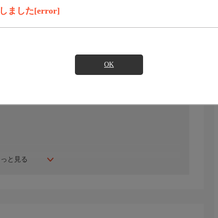
録画予約
見たい
した[error]
)のご契約が必要となります。
OK
もっと見る