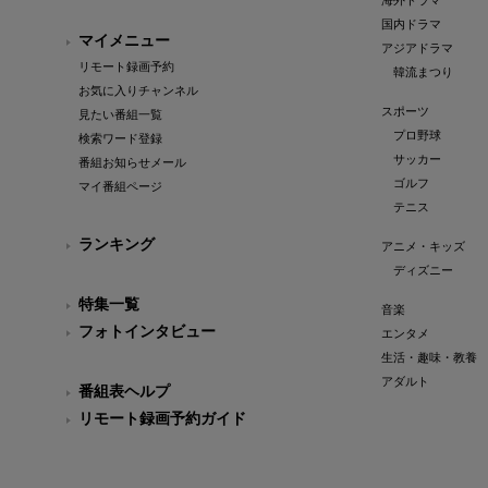
海外ドラマ
国内ドラマ
マイメニュー
アジアドラマ
リモート録画予約
韓流まつり
お気に入りチャンネル
スポーツ
見たい番組一覧
プロ野球
検索ワード登録
サッカー
番組お知らせメール
ゴルフ
マイ番組ページ
テニス
ランキング
アニメ・キッズ
ディズニー
特集一覧
音楽
フォトインタビュー
エンタメ
生活・趣味・教養
アダルト
番組表ヘルプ
リモート録画予約ガイド