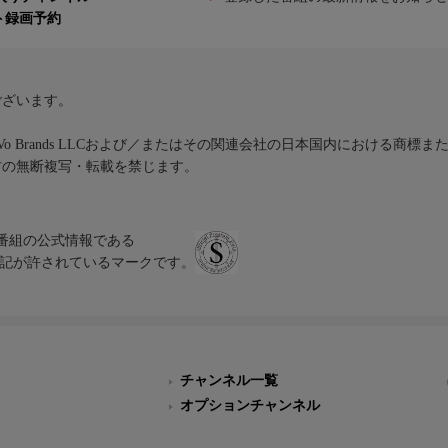
ト録画予約
ございます。
iVo Brands LLCおよび／またはその関連会社の日本国内における商標
材の無断複写・転載を禁じます。
、テレビ番組の公式情報である
スにのみ表記が許されているマークです。
チャンネル一覧
オプションチャンネル