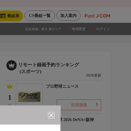
CS番組一覧
加入案内
番組表
地域変更
ログイン
設定地域：
東京 東エリア
リモート録画予約ランキング
(スポーツ)
08/06更新
プロ野球ニュース
1
次回放送
(1)
プロ野球 2026 DeNA×阪神
2