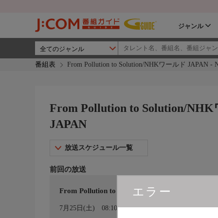
ジャンル
番組表
From Pollution to Solution/NHKワールド JAPA
From Pollution to Solutio
JAPAN
放送スケジュール一覧
前回の放送
エラー
From Pollution to Solution/ＮＨＫワールド Ｊ
カレンダー登録
7月25日(土)
08:10〜08:15