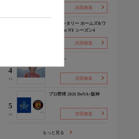
次回放送
(1)
エレメンタリー ホームズ&ワ
トソン in NY シーズン4
3
次回放送
(2)
下山メシ
4
次回放送
(-)
プロ野球 2026 DeNA×阪神
5
次回放送
(-)
もっと見る