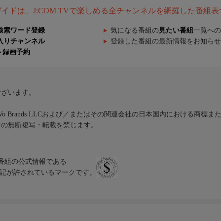
組ガイドは、J:COM TVで楽しめる全チャンネルを網羅した番組
検索ワード登録
気になる番組の
見たい番組
一覧への
入りチャンネル
登録した番組の最新情報をお知らせ
ト録画予約
ございます。
iVo Brands LLCおよび／またはその関連会社の日本国内における商標
材の無断複写・転載を禁じます。
、テレビ番組の公式情報である
スにのみ表記が許されているマークです。