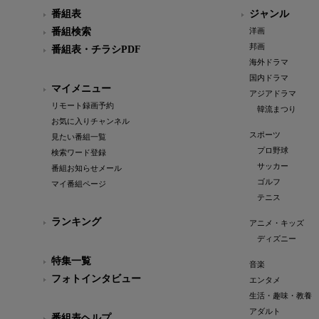
番組表
ジャンル
番組検索
洋画
邦画
番組表・チラシPDF
海外ドラマ
国内ドラマ
マイメニュー
アジアドラマ
リモート録画予約
韓流まつり
お気に入りチャンネル
スポーツ
見たい番組一覧
プロ野球
検索ワード登録
サッカー
番組お知らせメール
ゴルフ
マイ番組ページ
テニス
ランキング
アニメ・キッズ
ディズニー
特集一覧
音楽
フォトインタビュー
エンタメ
生活・趣味・教養
アダルト
番組表ヘルプ