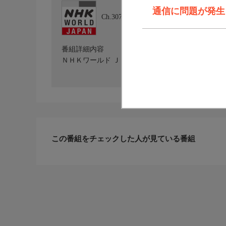
通信に問題が発生しま
Ch.307
NHKワールド JAPAN
番組詳細内容
ＮＨＫワールド ＪＡＰＡＮを放送しています。詳しくはホ
この番組をチェックした人が見ている番組