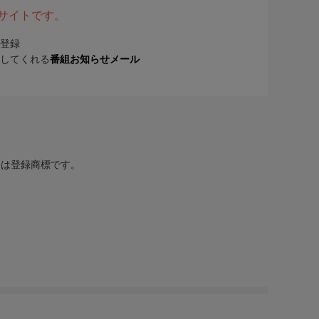
表サイトです。
登録
してくれる
番組お知らせメール
または登録商標です。