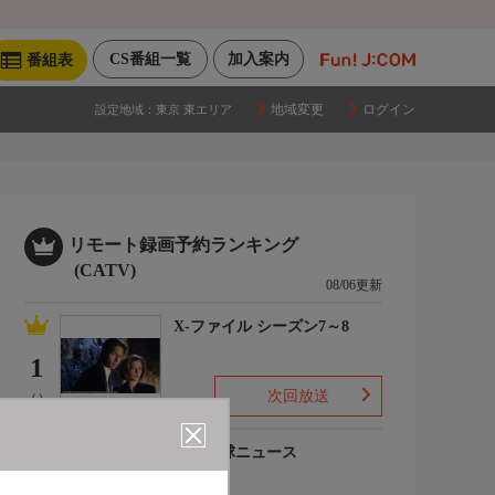
CS番組一覧
加入案内
番組表
地域変更
ログイン
設定地域：
東京 東エリア
リモート録画予約ランキング
(CATV)
08/06更新
X-ファイル シーズン7～8
1
次回放送
(-)
プロ野球ニュース
2