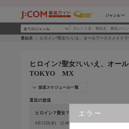
ジャンル
番組表
ヒロイン?聖女?いいえ、オールワークスメイドです(誇)
ヒロイン?聖女?いいえ、オールワ
TOKYO MX
放送スケジュール一覧
直近の放送
エラー
ヒロイン？聖女？いいえ、オールワークスメイドです
カレンダー登録
8月12日(水)
22:00〜22:30