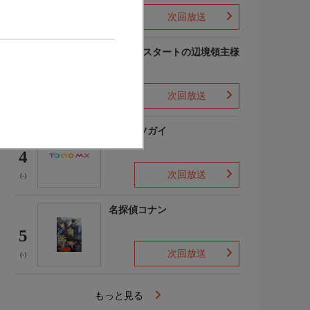
次回放送
(1)
領民0人スタートの辺境領主様
3
次回放送
(-)
黄泉のツガイ
4
次回放送
(-)
名探偵コナン
5
次回放送
(-)
もっと見る