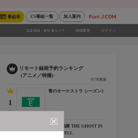
CS番組一覧
加入案内
番組表
地域変更
ログイン
設定地域：
東京 東エリア
リモート録画予約ランキング
(アニメ／特撮)
07/30更新
青のオーケストラ シーズン2
1
(-)
攻殻機動隊 THE GHOST IN
THE SHELL
2