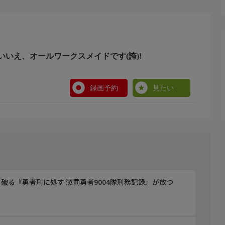
m/
いいえ、オールワークスメイドです(誇)!
録画予約
見たい
破る『勇者刑に処す 懲罰勇者9004隊刑務記録』が放つ