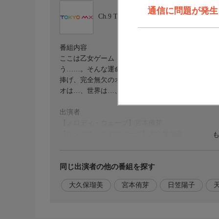
通信に問題が発生しま
Ch.9
TOKYO MX
番組内容
ここは乙女ゲーム「銀の聖女と五つの誓い」の中ー
う……。そんな運命から世界を救うはずのヒロイン
捧げ、完全無欠のオールワークスメイドへと変貌を
オは…、世界は…、いったいどうなっちゃうの〜〜!
出演者
【メロディ・ウェーブ】宮本侑芽
【ルシアナ・ルトルバーグ】大久保瑠美
【アンネマリー・ヴィクティリウム】日笠陽子
【クリストファー・フォン・テオラス】天崎滉平（
【レクティアス・フロード】小野友樹
同じ出演者の他の番組を探す
【ビューク】堀江瞬
大久保瑠美
宮本侑芽
日笠陽子
【魔王】仲村宗悟
おしらせ