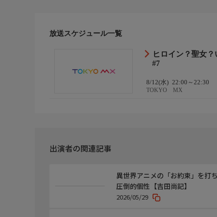
【番組ホームページ】https://all-works-maid-anime.co
【X公式アカウント】https://x.com/allworks_maid
放送スケジュール一覧
ヒロイン？聖女？
#7
8/12(水)
22:00～22:30
TOKYO MX
出演者の関連記事
異世界アニメの「お約束」を打ち
圧倒的個性【吉田尚記】
2026/05/29