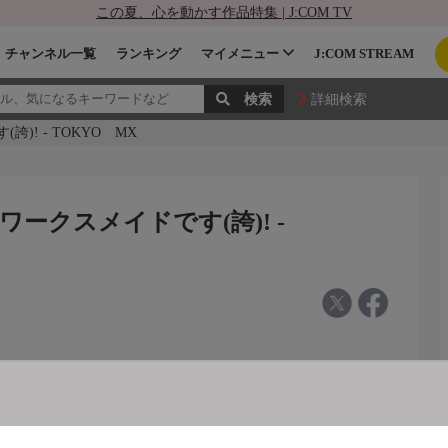
この夏、心を動かす作品特集 | J:COM TV
チャンネル一覧
ランキング
マイメニュー
J:COM STREAM
詳細検索
! - TOKYO MX
ークスメイドです(誇)! -
(誇)! #7