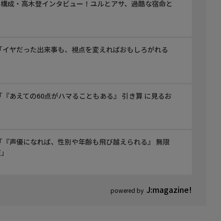
ズ構成・高木登インタビュー！ユルとアサ、過酷な宿命と
「イヤだった出来事も、視点を変えればおもしろがれる
『あえての60点がハマることもある』 引き算 に見るお
「『声優になれば、性別や年齢も飛び越えられる』 無限
道」
J:magazine!
powered by