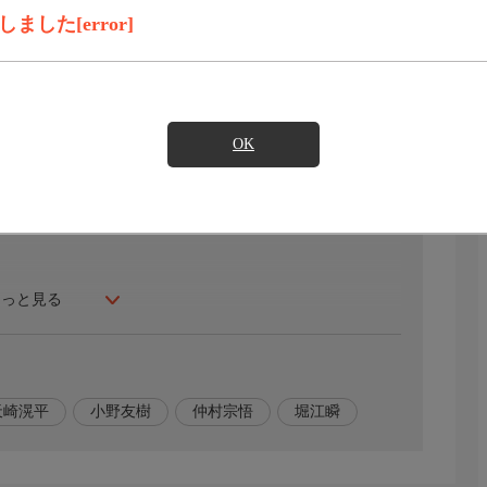
した[error]
録画予約
見たい
ーやがて魔王が現れ、世界は滅亡の危機に瀕してしま
OK
（聖女）のメロディは、なぜか能力をすべてメイド業務に
遂げていた！聖女不在で予測不能になってしまったシナリ
?
もっと見る
※崎は立つ崎)
天崎滉平
小野友樹
仲村宗悟
堀江瞬