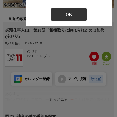
OK
直近の放送
必殺仕事人III 第28話「相撲取りに惚れられたのは加代」
(全38話)
8月11日(火)
11:00〜12:00
Ch.211
BS11 イレブン
カレンダー登録
アプリ視聴
放送前
あらすじ
もっと見る
加代と秀の住む長屋で、一家心中が発生。これは単純な事件とし
て処理されたが、主水は何か引っ掛かるものを感じる。そんな
中、加代は若い相撲取り・大栄山与作と再会。彼は三年前に腹を
同じ出演者の他の番組を探す
空かせていたところを加代に救われ、以来恩返しするために稽古