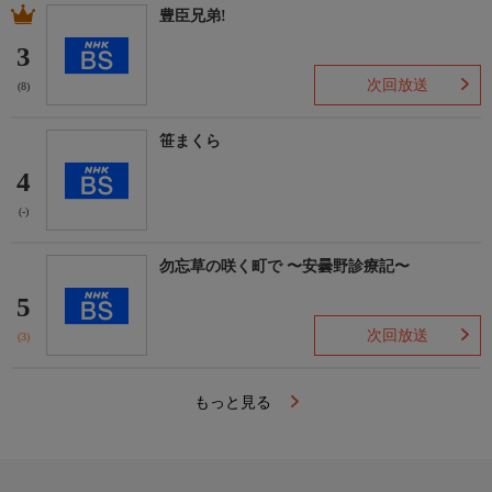
豊臣兄弟!
3
次回放送
(8)
笹まくら
4
(-)
勿忘草の咲く町で 〜安曇野診療記〜
5
次回放送
(3)
もっと見る