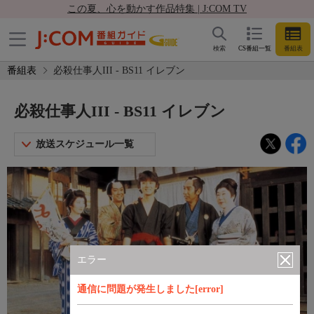
この夏、心を動かす作品特集 | J:COM TV
検索
CS番組一覧
番組表
番組表
必殺仕事人III - BS11 イレブン
必殺仕事人III - BS11 イレブン
放送スケジュール一覧
エラー
通信に問題が発生しました[error]