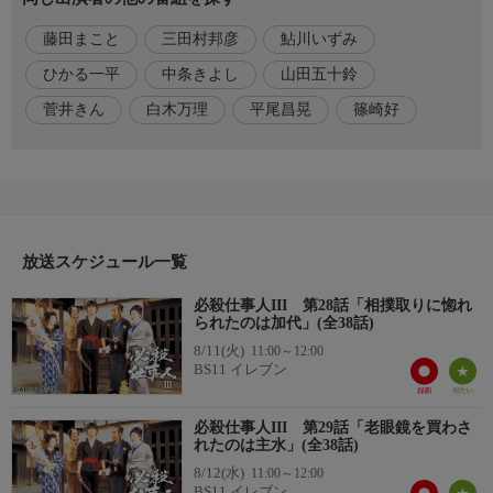
に励んでいた。
藤田まこと
三田村邦彦
鮎川いずみ
出演者
ひかる一平
中条きよし
山田五十鈴
藤田まこと,三田村邦彦,鮎川いずみ,ひかる一平,中条きよし,山田
菅井きん
白木万理
平尾昌晃
篠崎好
五十鈴,菅井きん,白木万理 ほか
スタッフ
【脚本】篠崎好
【監督】松野宏軌
【音楽】平尾昌晃
放送スケジュール一覧
おしらせ
必殺仕事人III 第28話「相撲取りに惚れ
BS11公式WEBサイトでは、みなさまからのメッセージを受け付
られたのは加代」(全38話)
け、公開しております。番組への率直なご意見やご感想など、ど
8/11(火)
11:00～12:00
しどしお寄せください。
BS11 イレブン
https://www.bs11.jp/drama/hissatsu-shigotonin3/
必殺仕事人III 第29話「老眼鏡を買わさ
れたのは主水」(全38話)
8/12(水)
11:00～12:00
BS11 イレブン