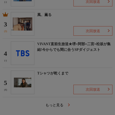
https://www.ktv.jp/konyamoserial/
次回放送
(-)
風、薫る
3
次回放送
(3)
VIVANT直前生放送★堺×阿部×二宮×松坂が集
結!今からでも間に合うSPダイジェスト
4
(-)
Tシャツが乾くまで
5
次回放送
(4)
もっと見る