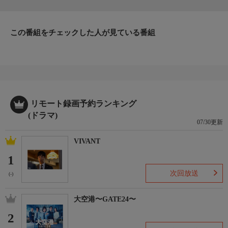
Licaxxx
【主題歌】
SUPER EIGHT 「再咲」 (INFINITY RECORDS)
この番組をチェックした人が見ている番組
【オープニング曲】
Soala 「Shadow Memory」
【チーフプロデューサー】
萩原崇
スタッフ2
リモート録画予約ランキング
【プロデューサー】
(ドラマ)
中林佳苗 黒澤優介 鈴木伊織 渡邉直哉
07/30更新
【演出】
坂本栄隆 井上博貴 飯塚俊光
VIVANT
【制作協力】
1
AOI Pro.
次回放送
【制作著作】
(-)
関西テレビ テレビ西日本
大空港〜GATE24〜
ご案内
2
【HP】