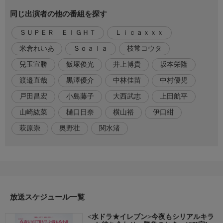
キ(樋口日奈)が写り込んでいることに気付く。それは行方不明に
同じ出演者の他の番組を探す
なった当日撮影されたもので、ヒナタがよく見ると、姉はなぜか
派手な服に身を包んでいた。それもそのはず、磯貝の調べによる
ＳＵＰＥＲ ＥＩＧＨＴ
Ｌｉｃａｘｘｘ
とアキは週末だけキャバクラで働いていたらしく、その事実を知
らなかったヒナタは驚きを隠せない。
米倉れいあ
Ｓｏａｌａ
枝常コウタ
兒玉宣勝
飯塚俊光
井上博貴
坂本栄隆
番組内容2
さらに、アキが働いていた店ではほかにも行方不明になった女性
渡邉直哉
黒澤優介
中林佳苗
中村優児
がいることが分かり、シリアルキラーのにおいを嗅ぎつけた二人
戸田昌宏
小島藤子
大西武志
上田航平
は早速、犯人の手がかりを探ろうとする。
山崎紘菜
樋口日奈
横山裕
伊口紺
ところが磯貝は、警察内部に“謎の通報者"がいるとにらんだ鶴岡
萩原崇
奥野壮
関水渚
楓(山崎紘菜)から疑いの目を向けられ、24時間体制で監視される
ことに。身動きが取れなくなり、ヒナタにも待機するようメッセ
ージを送るも、ヒナタは新入りのキャバ嬢として店に潜入。
番組内容3
常連客相手に、アキや行方不明になった女性たちの情報を集めて
放送スケジュール一覧
いた。すると、とある客から有力な情報を得ることに成功。監視
の目をかいくぐり、何とかその情報を受け取った磯貝が行方不明
<水ドラ★イレブン>今夜もシリアルキラ
者たちの写真を並べてみると、彼女たちにはある共通点がーー。