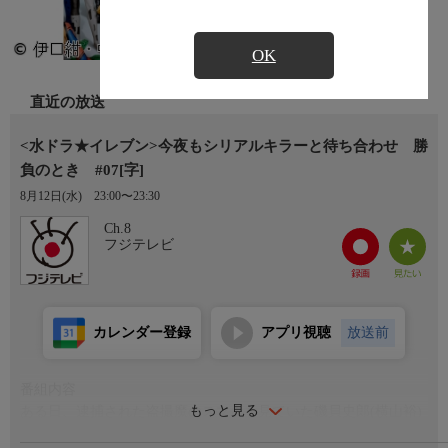
OK
直近の放送
<水ドラ★イレブン>今夜もシリアルキラーと待ち合わせ 勝
負のとき #07[字]
8月12日(水)
23:00〜23:30
Ch.8
フジテレビ
カレンダー登録
アプリ視聴
放送前
番組内容
もっと見る
ある日、逮捕された盗撮魔のスマホを見ていた磯貝史郎(横山裕)
は、犯人が撮った写真の中に、黒井ヒナタ(関水渚)の姉・黒井ア