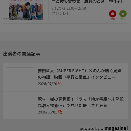
ーと待ち合わせ 勝負のとき #07[字]
8/12(水)
23:00～23:30
出演者
フジテレビ
横山裕
関水渚
奥野壮
米倉れいあ
上田航平
大西武志
出演者の関連記事
樋口日奈
小島藤子
安田章大（SUPER EIGHT）×のんが紡ぐ兄妹
戸田昌宏
の物語 映画『平行と垂直』インタビュー
山崎紘菜
2026/07/20
スタッフ
【原作】
沢村一樹の真骨頂！ドラマ「絶対零度〜未然犯
伊口紺・中村優児『今夜もシリアルキラーと待ち合わせ』(講談
罪潜入捜査〜」で見せた優しさと狂気
社「good!アフタヌーン」連載)
2026/06/01
【脚本】
兒玉宣勝 枝常コウタ
J:magazine!
powered by
【音楽】