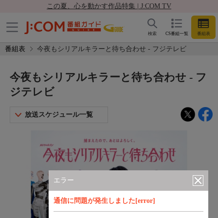
この夏、心を動かす作品特集 | J:COM TV
検索
CS番組一覧
番組表
番組表
今夜もシリアルキラーと待ち合わせ - フジテレビ
今夜もシリアルキラーと待ち合わせ - フ
ジテレビ
放送スケジュール一覧
エラー
通信に問題が発生しました[error]