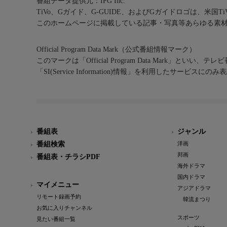
番組データ提供元：IPG Inc.
TiVo、Gガイド、G-GUIDE、およびGガイドロゴは、米国T
このホームページに掲載している記事・写真等あらゆる素
Official Program Data Mark（公式番組情報マーク）
このマークは「Official Program Data Mark」といい
「SI(Service Information)情報」を利用したサービ
番組表
ジャンル
番組検索
洋画
邦画
番組表・チラシPDF
海外ドラマ
国内ドラマ
マイメニュー
アジアドラマ
リモート録画予約
韓流まつり
お気に入りチャンネル
スポーツ
見たい番組一覧