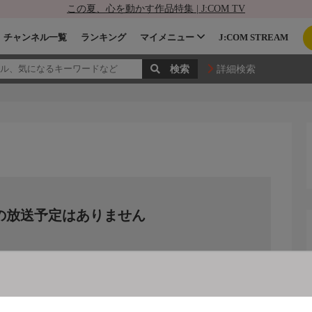
この夏、心を動かす作品特集 | J:COM TV
チャンネル一覧
ランキング
マイメニュー
J:COM STREAM
詳細検索
の放送予定はありません