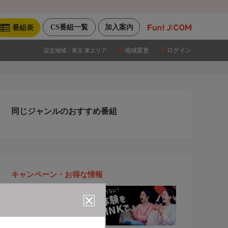
CS番組一覧
加入案内
番組表
地域変更
ログイン
設定地域：
東京 東エリア
同じジャンルのおすすめ番組
キャンペーン・お得な情報