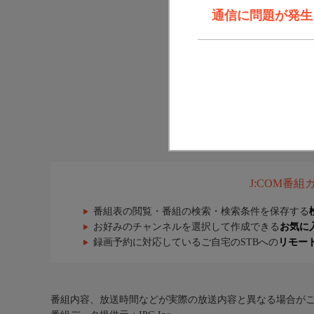
通信に問題が発生しま
J:COM番
番組表の閲覧・番組の検索・検索条件を保存する
お好みのチャンネルを選択して作成できる
お気に
録画予約に対応しているご自宅のSTBへの
リモー
番組内容、放送時間などが実際の放送内容と異なる場合が