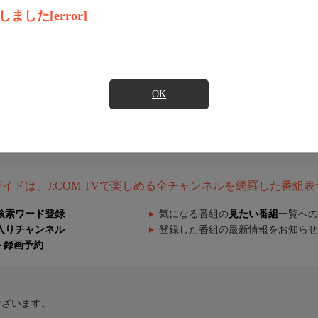
した[error]
OK
組ガイドは、J:COM TVで楽しめる全チャンネルを網羅した番組
検索ワード登録
気になる番組の
見たい番組
一覧への
入りチャンネル
登録した番組の最新情報をお知らせ
ト録画予約
ございます。