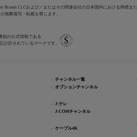
iVo Brands LLCおよび／またはその関連会社の日本国内における商標
材の無断複写・転載を禁じます。
、テレビ番組の公式情報である
スにのみ表記が許されているマークです。
チャンネル一覧
オプションチャンネル
J:テレ
J:COMチャンネル
ケーブル4K