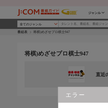
ジャンル
番組表
将棋)めざせプロ棋士947
将棋)めざせプロ棋士947
直近
エラー