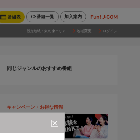
CS番組一覧
加入案内
番組表
地域変更
ログイン
設定地域：
東京 東エリア
同じジャンルのおすすめ番組
キャンペーン・お得な情報