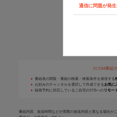
通信に問題が発生しま
J:COM番
番組表の閲覧・番組の検索・検索条件を保存する
お好みのチャンネルを選択して作成できる
お気に
録画予約に対応しているご自宅のSTBへの
リモー
番組内容、放送時間などが実際の放送内容と異なる場合が