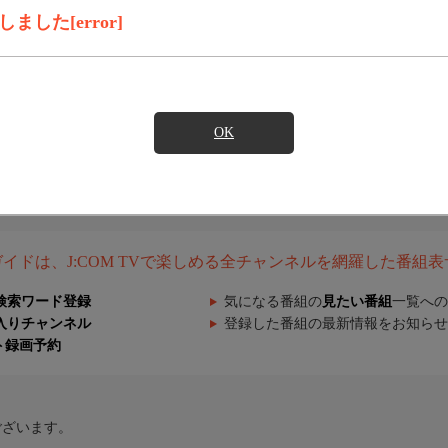
した[error]
OK
組ガイドは、J:COM TVで楽しめる全チャンネルを網羅した番組
検索ワード登録
気になる番組の
見たい番組
一覧への
入りチャンネル
登録した番組の最新情報をお知らせ
ト録画予約
ございます。