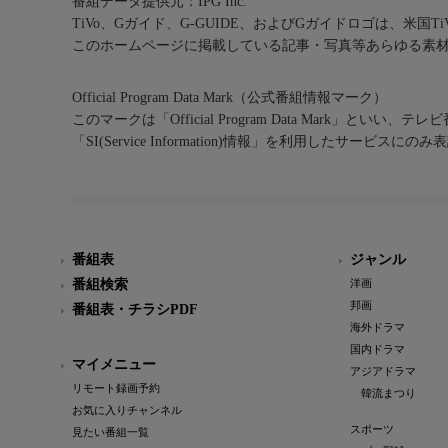
番組データ提供元：IPG Inc.
TiVo、Gガイド、G-GUIDE、およびGガイドロゴは、米国T
このホームページに掲載している記事・写真等あらゆる素
Official Program Data Mark（公式番組情報マーク）
このマークは「Official Program Data Mark」といい
「SI(Service Information)情報」を利用したサービ
番組表
ジャンル
番組検索
洋画
邦画
番組表・チラシPDF
海外ドラマ
国内ドラマ
マイメニュー
アジアドラマ
リモート録画予約
韓流まつり
お気に入りチャンネル
スポーツ
見たい番組一覧