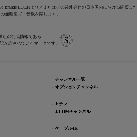
iVo Brands LLCおよび／またはその関連会社の日本国内における商標
材の無断複写・転載を禁じます。
、テレビ番組の公式情報である
スにのみ表記が許されているマークです。
チャンネル一覧
オプションチャンネル
J:テレ
J:COMチャンネル
ケーブル4K