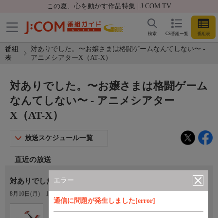
この夏、心を動かす作品特集 | J:COM TV
検索
CS番組一覧
番組表
番組
対ありでした。〜お嬢さまは格闘ゲームなんてしない〜 -
表
アニメシアターX（AT-X）
対ありでした。〜お嬢さまは格闘ゲーム
なんてしない〜 - アニメシアター
X（AT-X）
放送スケジュール一覧
直近の放送
エラー
対ありでした。〜お嬢さまは格闘ゲームなんてしない〜 #05
8月10日(月)
14:30〜15:00
通信に問題が発生しました[error]
Ch.605
オプション
アニメシアターX（AT-X）