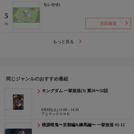
ちいかわ
5
次回放送
(9)
もっと見る
同じジャンルのおすすめ番組
キングダム 一挙放送(3) 第26〜32話
8月8日(土) 11:00～14:30
アニマックスＨＤ
桃源暗鬼〜京都編&練馬編〜 一挙放送 #1-12