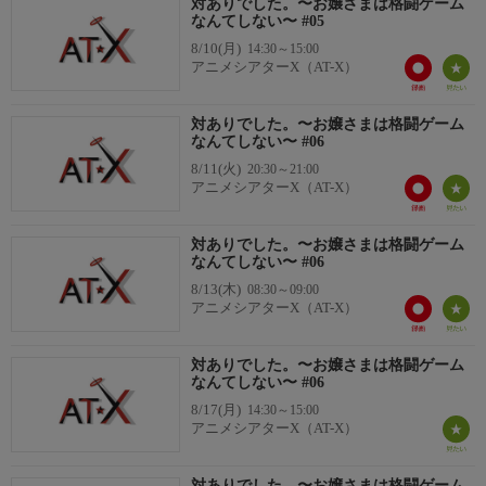
対ありでした。〜お嬢さまは格闘ゲーム
＜キャスト＞
なんてしない〜 #05
深月 綾：長谷川育美
8/10(月)
14:30～15:00
夜絵美緒：市ノ瀬加那
アニメシアターX（AT-X）
犬井 夕：千本木彩花
一ノ瀬珠樹：下地紫野
対ありでした。〜お嬢さまは格闘ゲーム
藤宮亜里沙：長縄まりあ
なんてしない〜 #06
フランベルジュ：アール
8/11(火)
20:30～21:00
アニメシアターX（AT-X）
対ありでした。〜お嬢さまは格闘ゲーム
なんてしない〜 #06
8/13(木)
08:30～09:00
アニメシアターX（AT-X）
対ありでした。〜お嬢さまは格闘ゲーム
なんてしない〜 #06
8/17(月)
14:30～15:00
アニメシアターX（AT-X）
対ありでした。〜お嬢さまは格闘ゲーム