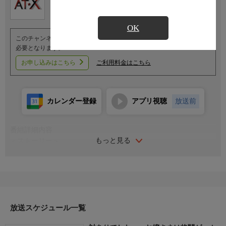
OK
このチャンネルのご視聴には、オプションチャンネル(有料)のご契約が
必要となります。
お申し込みはこちら
ご利用料金はこちら
カレンダー登録
アプリ視聴
放送前
番組詳細内容
もっと見る
＜ストーリー＞
お嬢さま学校に入学した庶民・深月綾は、校内で最も注目を集め
る存在「白百合さま」こと夜絵美緒に憧れていた。しかしある
日、綾は美緒が誰もいない教室で対戦格闘ゲームに興じている場
面を目撃してしまう。そして、美緒は綾が格闘ゲーマーであるこ
とを見抜き――!? 学内でゲームをすることは厳禁。それでも二人
は、今、戦いたい！お嬢さまたちの熱き格ゲーライフの火蓋が切
放送スケジュール一覧
って落とされる!!