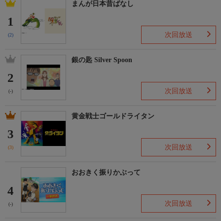
まんが日本昔ばなし
1
次回放送
(2)
銀の匙 Silver Spoon
2
次回放送
(-)
黄金戦士ゴールドライタン
3
次回放送
(3)
おおきく振りかぶって
4
次回放送
(-)