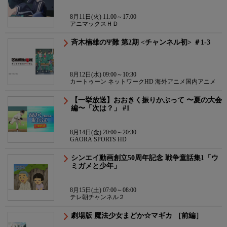
8月11日(火) 11:00～17:00
アニマックスＨＤ
斉木楠雄のΨ難 第2期 <チャンネル初> ＃1-3
8月12日(水) 09:00～10:30
カートゥーン ネットワークHD 海外アニメ国内アニメ
【一挙放送】おおきく振りかぶって 〜夏の大会
編〜「次は？」 #1
8月14日(金) 20:00～20:30
GAORA SPORTS HD
シンエイ動画創立50周年記念 戦争童話集1「ウ
ミガメと少年」
8月15日(土) 07:00～08:00
テレ朝チャンネル２
劇場版 魔法少女まどか☆マギカ ［前編］