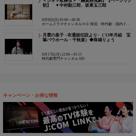
＜シネマ歌舞伎＞『鰯賣戀曳網』【ベーシック
初】 ▼中村勘三郎、坂東玉三郎
8月9日(日) 05:00～06:30
ホームドラマチャンネルＨＤ 韓流・時代劇・国内ドラ
マ
月雲の皇子 −衣通姫伝説より−（'13年月組 宝
塚バウホール・千秋楽）◆珠城りょう
8月17日(月) 22:00～01:15
時代劇専門チャンネル HD
キャンペーン・お得な情報