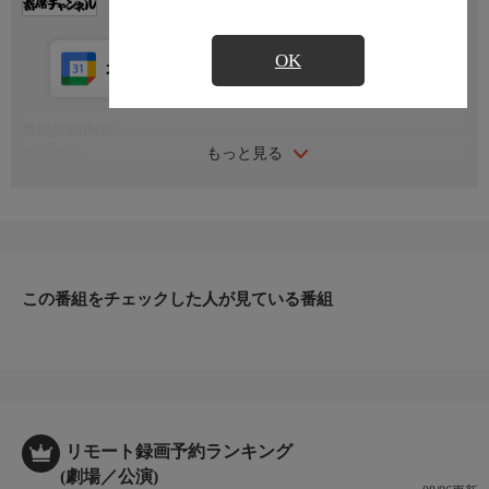
OK
カレンダー登録
アプリ視聴
放送中
番組詳細内容
もっと見る
番組内容
2026年3月26日千代田区九段下・鶴めいホールにて収録。『三遊
亭志う歌独演会 乾坤一擲 〜春分』
シリーズ名
「粋 らくご」〜生きてりゃいろいろあらぁね、と噺家は言っ
た〜
この番組をチェックした人が見ている番組
リモート録画予約ランキング
(劇場／公演)