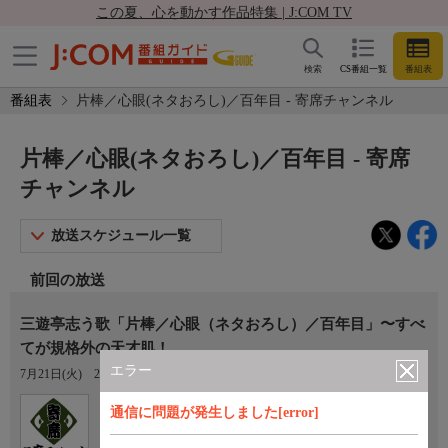
この夏、心を動かす作品特集 | J:COM TV
検索
CS番組一覧
番組表
番組表
片棒／心眼(ネタおろし)／百年目 - 寄席チャンネル
片棒／心眼(ネタおろし)／百年目 - 寄席
チャンネル
放送スケジュール一覧
前回の放送
三遊亭志う歌「片棒／心眼（ネタおろし）／百年目」〜すべ
てが規格外の天才肌！
エラー
7月21日(火)
22:45〜00:45
Ch.770
通信に問題が発生しました[error]
寄席チャンネル