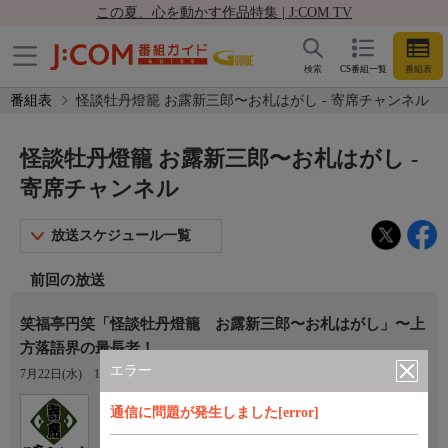
この夏、心を動かす作品特集 | J:COM TV
検索
CS番組一覧
番組表
番組表
怪談牡丹燈籠 お露新三郎〜お札はがし - 寄席チャンネル
怪談牡丹燈籠 お露新三郎〜お札はがし -
寄席チャンネル
放送スケジュール一覧
前回の放送
笑福亭円笑「怪談牡丹燈籠 お露新三郎〜お札はがし」〜上
方落語界の最長老！
エラー
7月22日(水)
11:00〜12:00
Ch.770
通信に問題が発生しました[error]
寄席チャンネル