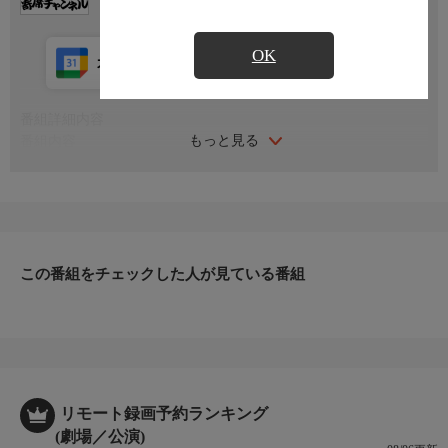
OK
カレンダー登録
アプリ視聴
放送中
番組詳細内容
もっと見る
番組内容
2025年8月9日池袋・イケビズにて収録
シリーズ名
「上方 百景」〜江戸とは一味違う高座をお届け〜
この番組をチェックした人が見ている番組
リモート録画予約ランキング
(劇場／公演)