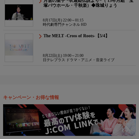
月雲の皇子 −衣通姫伝説より−（'13年月組 宝
塚バウホール・千秋楽）◆珠城りょう
8月17日(月) 22:00～01:15
時代劇専門チャンネル HD
The MELT -Cross of Roots-【5/4】
8月22日(土) 19:00～21:00
日テレプラス ドラマ・アニメ・音楽ライブ
キャンペーン・お得な情報