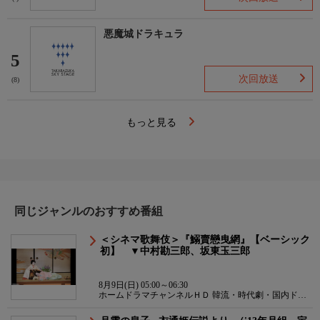
悪魔城ドラキュラ
5
次回放送
(8)
もっと見る
同じジャンルのおすすめ番組
＜シネマ歌舞伎＞『鰯賣戀曳網』【ベーシック
初】 ▼中村勘三郎、坂東玉三郎
8月9日(日) 05:00～06:30
ホームドラマチャンネルＨＤ 韓流・時代劇・国内ドラ
マ