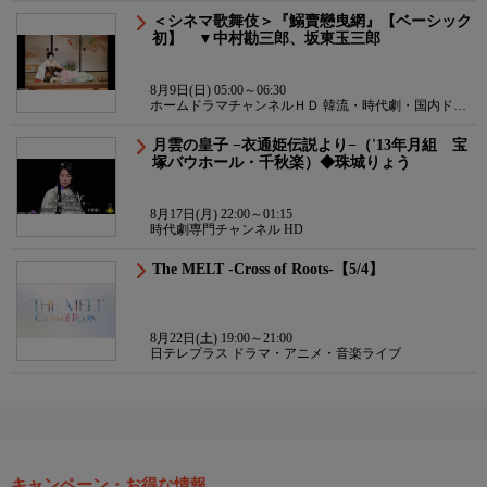
＜シネマ歌舞伎＞『鰯賣戀曳網』【ベーシック
初】 ▼中村勘三郎、坂東玉三郎
8月9日(日) 05:00～06:30
ホームドラマチャンネルＨＤ 韓流・時代劇・国内ドラ
マ
月雲の皇子 −衣通姫伝説より−（'13年月組 宝
塚バウホール・千秋楽）◆珠城りょう
8月17日(月) 22:00～01:15
時代劇専門チャンネル HD
The MELT -Cross of Roots-【5/4】
8月22日(土) 19:00～21:00
日テレプラス ドラマ・アニメ・音楽ライブ
キャンペーン・お得な情報