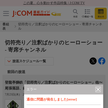
この夏、心を動かす作品特集 | J:COM TV
検索
CS番組一覧
番組表
番組
切符売り／注釈ばかりのヒーローショー - 寄席チャンネ
表
ル
切符売り／注釈ばかりのヒーローショー
- 寄席チャンネル
放送スケジュール一覧
前回の放送
登龍亭獅鉄「切符売り／注釈ばかりのヒーローショー」他〜
尾張落語、鉄道落語を披露！
エラー
7月23日(木)
21:00〜23:00
通信に問題が発生しました[error]
Ch.770
寄席チャンネル