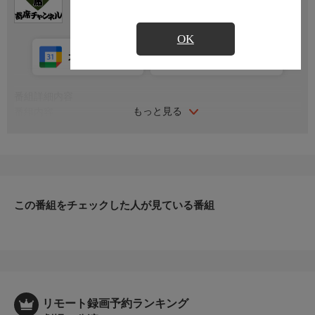
OK
カレンダー登録
アプリ視聴
放送中
番組詳細内容
もっと見る
番組内容
2026年4月8日日本橋兜町・アートスペース兜座にて収録。『登龍
亭獅鉄独演会 尾張落語』
シリーズ名
「鮮 あざやか」〜伸びざかり花ざかり、高座の君に射ぬかれて
みた〜
この番組をチェックした人が見ている番組
リモート録画予約ランキング