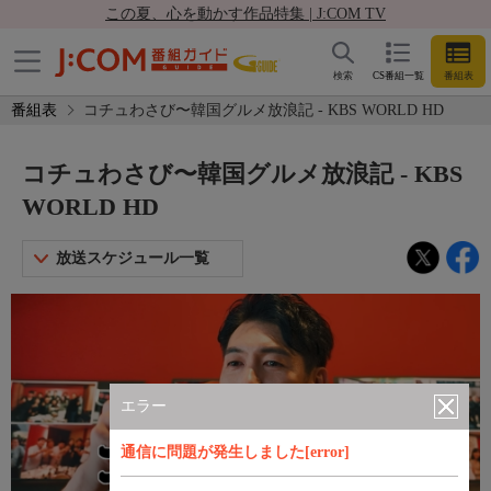
この夏、心を動かす作品特集 | J:COM TV
検索
CS番組一覧
番組表
番組表
コチュわさび〜韓国グルメ放浪記 - KBS WORLD HD
コチュわさび〜韓国グルメ放浪記 - KBS
WORLD HD
放送スケジュール一覧
エラー
通信に問題が発生しました[error]