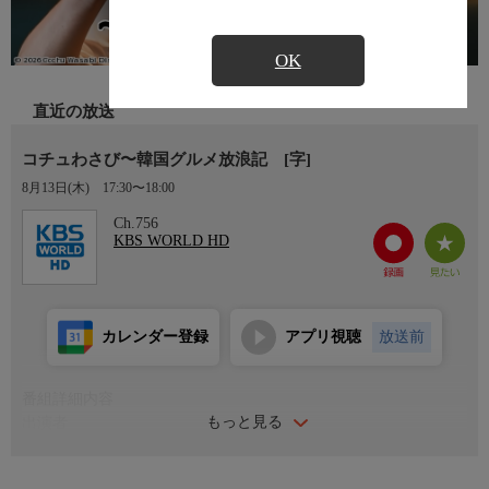
OK
直近の放送
コチュわさび〜韓国グルメ放浪記 [字]
8月13日(木)
17:30〜18:00
Ch.756
KBS WORLD HD
カレンダー登録
アプリ視聴
放送前
番組詳細内容
もっと見る
出演者
武田裕光
番組内容