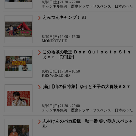
8月8日(土) 21:30～22:00
チャンネル銀河 歴史ドラマ・サスペンス・日本のうた
えみつんキャンプ！ #1
8月9日(日) 12:00～12:30
MONDOTV HD
この地域の歌王 Ｄｏｎ Ｑｕｉｘｏｔｅ Ｓｉｎ
ｇｅｒ [字][新]
8月9日(日) 17:50～18:50
KBS WORLD HD
[新]【山の日特集】ゆうと王子の大冒険＃３７
8月9日(日) 21:30～22:00
チャンネル銀河 歴史ドラマ・サスペンス・日本のうた
志村けんのバカ殿様 秋一番 笑い咲きスペシャ
ル