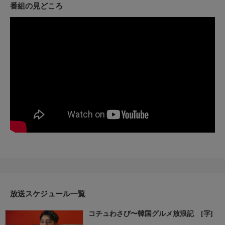
＊テレビ初放送！＊日韓で活躍する俳優、武田裕光によるモッパ
番組の見どころ
ン企画！＊定番の韓国料理や、まだまだ知られていないソウルフ
ードをお店の情報と共にお届け！
放送スケジュール一覧
コチュわさび〜韓国グルメ放浪記 [字]