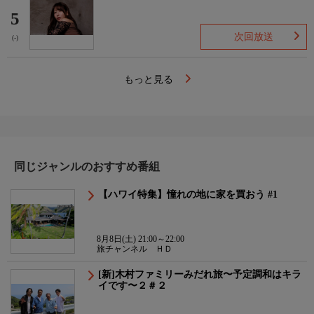
5
次回放送
(-)
もっと見る
同じジャンルのおすすめ番組
【ハワイ特集】憧れの地に家を買おう #1
8月8日(土) 21:00～22:00
旅チャンネル ＨＤ
[新]木村ファミリーみだれ旅〜予定調和はキラ
イです〜２＃２