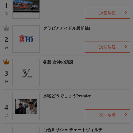
1
次回放送
(2)
グラビアアイドル最前線!
2
次回放送
(-)
谷碧 女神の誘惑
3
(-)
水曜どうでしょうPremier
4
次回放送
(5)
百合川サシャ チェートヴィルチ