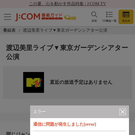
この夏、心を動かす作品特集 | J:COM TV
検索
CS番組一覧
番組表
番組表
渡辺美里ライブ▼東京ガーデンシアター公演
渡辺美里ライブ▼東京ガーデンシアター
公演
直近の放送予定はありません
エラー
通信に問題が発生しました[error]
同じジャンルのおすすめ番組