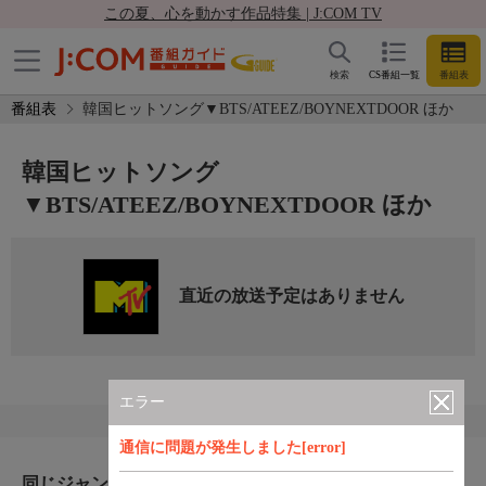
この夏、心を動かす作品特集 | J:COM TV
検索
CS番組一覧
番組表
番組表
韓国ヒットソング▼BTS/ATEEZ/BOYNEXTDOOR ほか
韓国ヒットソング
▼BTS/ATEEZ/BOYNEXTDOOR ほか
直近の放送予定はありません
エラー
通信に問題が発生しました[error]
同じジャンルのおすすめ番組