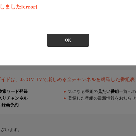
した[error]
OK
組ガイドは、J:COM TVで楽しめる全チャンネルを網羅した番組
検索ワード登録
気になる番組の
見たい番組
一覧への
入りチャンネル
登録した番組の最新情報をお知らせ
ト録画予約
ございます。