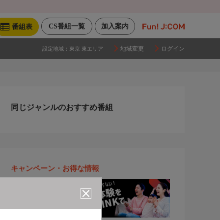
CS番組一覧
加入案内
番組表
地域変更
ログイン
設定地域：
東京 東エリア
同じジャンルのおすすめ番組
キャンペーン・お得な情報