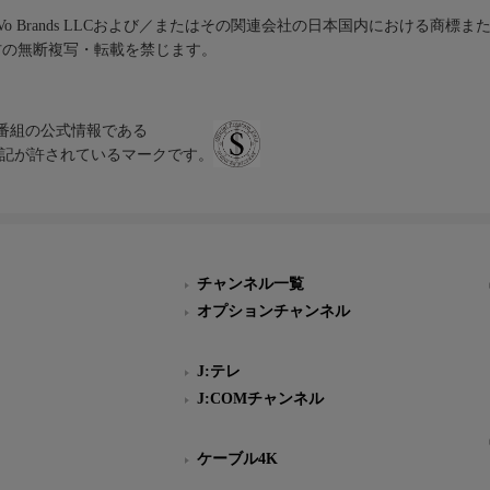
iVo Brands LLCおよび／またはその関連会社の日本国内における商標
材の無断複写・転載を禁じます。
、テレビ番組の公式情報である
スにのみ表記が許されているマークです。
チャンネル一覧
オプションチャンネル
J:テレ
J:COMチャンネル
ケーブル4K