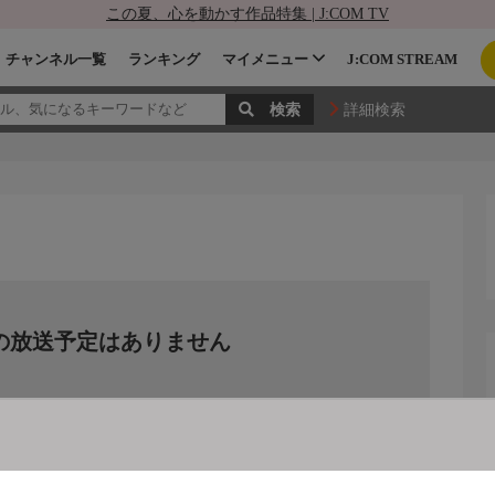
この夏、心を動かす作品特集 | J:COM TV
チャンネル一覧
ランキング
マイメニュー
J:COM STREAM
詳細検索
の放送予定はありません