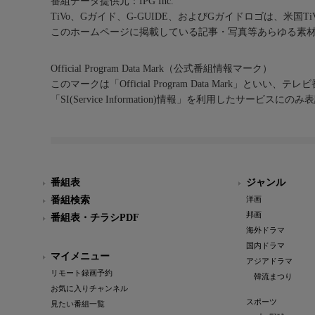
番組データ提供元：IPG Inc.
TiVo、Gガイド、G-GUIDE、およびGガイドロゴは、米国T
このホームページに掲載している記事・写真等あらゆる素
Official Program Data Mark（公式番組情報マーク）
このマークは「Official Program Data Mark」といい
「SI(Service Information)情報」を利用したサービ
番組表
ジャンル
番組検索
洋画
邦画
番組表・チラシPDF
海外ドラマ
国内ドラマ
マイメニュー
アジアドラマ
リモート録画予約
韓流まつり
お気に入りチャンネル
スポーツ
見たい番組一覧