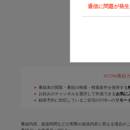
通信に問題が発生しま
J:COM番
番組表の閲覧・番組の検索・検索条件を保存する
お好みのチャンネルを選択して作成できる
お気に
録画予約に対応しているご自宅のSTBへの
リモー
番組内容、放送時間などが実際の放送内容と異なる場合が