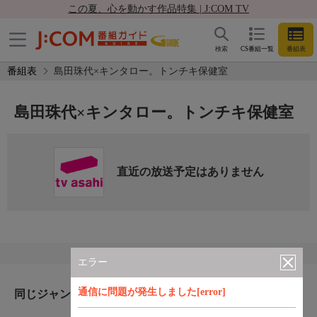
この夏、心を動かす作品特集 | J:COM TV
検索
CS番組一覧
番組表
番組表
島田珠代×キンタロー。トンチキ保健室
島田珠代×キンタロー。トンチキ保健室
直近の放送予定はありません
エラー
通信に問題が発生しました[error]
同じジャンルのおすすめ番組