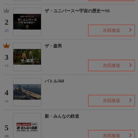
ザ・ユニバース〜宇宙の歴史〜S6
2
次回放送
(2)
ザ・森男
3
次回放送
(-)
バトル360
4
次回放送
(-)
新・みんなの鉄道
5
次回放送
(4)