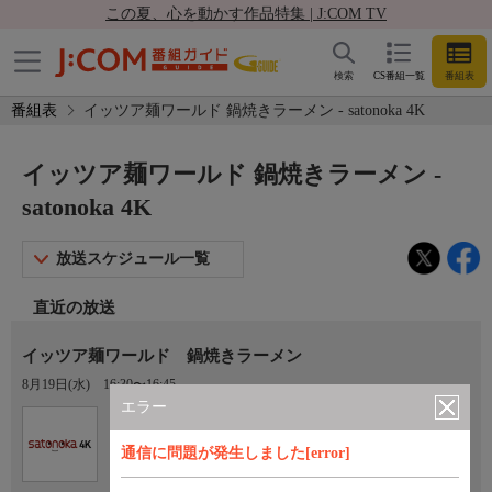
この夏、心を動かす作品特集 | J:COM TV
検索
CS番組一覧
番組表
番組表
イッツア麺ワールド 鍋焼きラーメン - satonoka 4K
イッツア麺ワールド 鍋焼きラーメン -
satonoka 4K
放送スケジュール一覧
直近の放送
イッツア麺ワールド 鍋焼きラーメン
8月19日(水)
16:30〜16:45
エラー
Ch.420
satonoka 4K
通信に問題が発生しました[error]