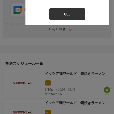
カレンダー登録
アプリ視聴
放送前
OK
番組詳細内容
もっと見る
うどんにラーメン、そば、そうめん。日本人は麺が好き。全国各
地にご当地麺はある。麺がなければ人生はつまらない！今回は高
知県須崎市の「鍋焼きラーメン」を紹介
放送スケジュール一覧
イッツア麺ワールド 鍋焼きラーメン
4K
8/19(水)
16:30～16:45
satonoka 4K
イッツア麺ワールド 鍋焼きラーメン
4K