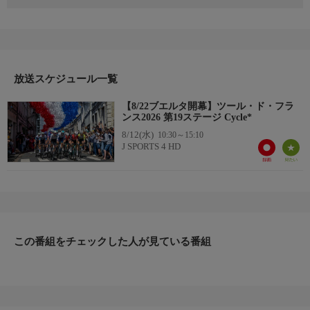
世界三大スポーツイベントの一つといわれるツール・ド・フラン
ス。総合優勝の証“マイヨ・ジョーヌ”に袖を通すため、有力選手
たちが熱い火花を散らす。
美しいコース、沿道の熱狂的なファン、そしてその中を疾走する
放送スケジュール一覧
選手たち。その全てが世界最高峰！
【8/22ブエルタ開幕】ツール・ド・フラ
【ツール・ド・フランス中継HP】
ンス2026 第19ステージ Cycle*
https://www.jsports.co.jp/cycle/tour/
8/12(水)
10:30～15:10
J SPORTS 4 HD
この番組をチェックした人が見ている番組