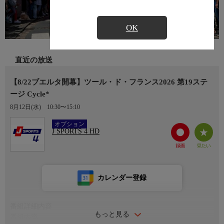
OK
直近の放送
【8/22ブエルタ開幕】ツール・ド・フランス2026 第19ステ
ージ Cycle*
8月12日(水)
10:30〜15:10
Ch.408
オプション
J SPORTS 4 HD
カレンダー登録
番組詳細内容
もっと見る
番組内容