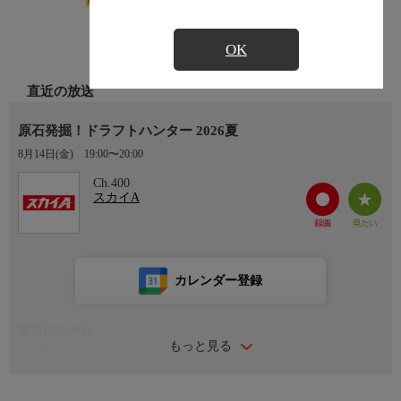
OK
直近の放送
原石発掘！ドラフトハンター 2026夏
8月14日(金)
19:00〜20:00
Ch.400
スカイA
カレンダー登録
番組詳細内容
もっと見る
出演者
鳥谷敬、西尾典文、寺田健人