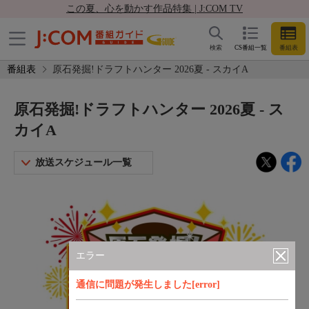
この夏、心を動かす作品特集 | J:COM TV
検索
CS番組一覧
番組表
番組表
原石発掘!ドラフトハンター 2026夏 - スカイA
原石発掘!ドラフトハンター 2026夏 - ス
カイA
放送スケジュール一覧
エラー
通信に問題が発生しました[error]