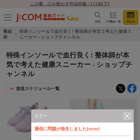
この夏、心を動かす作品特集 | J:COM TV
検索
CS番組一覧
番組表
番組
特殊インソールで血行良く! 整体師が本気で考えた健康ス
表
ニーカー - ショップチャンネル
特殊インソールで血行良く! 整体師が本
気で考えた健康スニーカー - ショップチ
ャンネル
放送スケジュール一覧
エラー
通信に問題が発生しました[error]