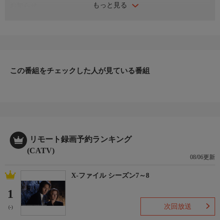
もっと見る
お知らせ
日本初のショッピング専門チャンネルとして1996年にスタート。
ファッション、ビューティー、ホームグッズ、グルメなど、バイ
ヤーが厳選した商品を24時間ご紹介。世界中の逸品に出会う喜び
を生放送ならではの臨場感と一緒にお楽しみください。
＊ライブ放送につき、番組および商品内容に変更が生じる場合も
この番組をチェックした人が見ている番組
ございます。
ＨＰ：https://www.shopch.jp
リモート録画予約ランキング
(CATV)
08/06更新
X-ファイル シーズン7～8
1
次回放送
(-)