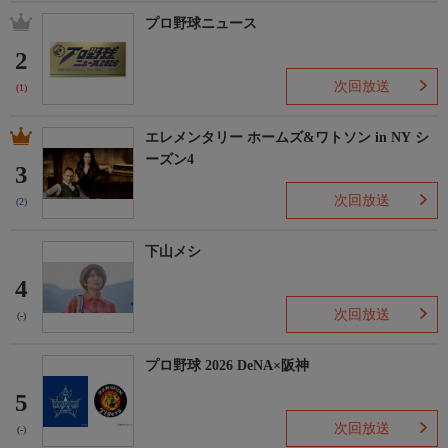
プロ野球ニュース
2
次回放送
(1)
エレメンタリー ホームズ&ワトソン in NY シ
ーズン4
3
次回放送
(2)
下山メシ
4
次回放送
(-)
プロ野球 2026 DeNA×阪神
5
次回放送
(-)