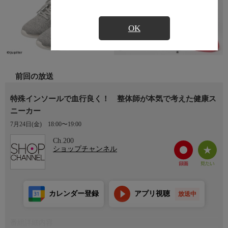
OK
前回の放送
特殊インソールで血行良く！ 整体師が本気で考えた健康ス
ニーカー
7月24日(金)
18:00〜19:00
Ch.200
ショップチャンネル
カレンダー登録
アプリ視聴
放送中
番組詳細内容