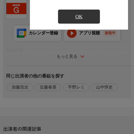
Ch.1
NHK東京 総合
OK
カレンダー登録
アプリ視聴
放送中
番組内容
もっと見る
あなたの「アイカタ」は誰ですか？そんなインタビューからスタ
ート！撮影者が1番大切な人＝「アイカタ」の【イイところ】を
撮るために密着すると平凡な日常が濃密なドキュメンタリーに！
同じ出演者の他の番組を探す
シーズン2の第5回は秩父で人気のかき氷店を手がける親子。そし
て、大人気の料理愛好家・平野レミ。歌手としての顔もあわせ持
加藤浩次
近藤春菜
平野レミ
山中惇史
つ平野のアイカタは注目の若手ピアニスト・山中惇史！密着ロケ
すると平野の亡き夫・和田誠との時を超えたドラマが…
出演者
【司会】加藤浩次，近藤春菜，【出演】平野レミ
出演者の関連記事