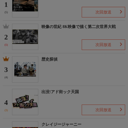
1
次回放送
(5)
映像の世紀 8K映像で描く第二次世界大戦
2
次回放送
(1)
歴史探偵
3
(4)
出没!アド街ック天国
4
次回放送
(3)
クレイジージャーニー