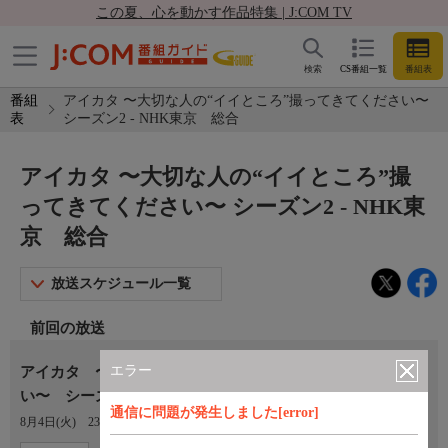
この夏、心を動かす作品特集 | J:COM TV
検索
CS番組一覧
番組表
番組
アイカタ 〜大切な人の“イイところ”撮ってきてください〜
表
シーズン2 - NHK東京 総合
アイカタ 〜大切な人の“イイところ”撮
ってきてください〜 シーズン2 - NHK東
京 総合
放送スケジュール一覧
前回の放送
エラー
アイカタ 〜大切な人の“イイところ”撮ってきてくださ
い〜 シーズン2（5）[字]
通信に問題が発生しました[error]
8月4日(火)
23:00〜23:30