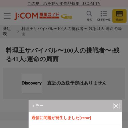
この夏、心を動かす作品特集 | J:COM TV
検索
CS番組一覧
番組表
番組
料理王サバイバル〜100人の挑戦者〜:残る41人:運命の局
表
面
料理王サバイバル〜100人の挑戦者〜:残
る41人:運命の局面
直近の放送予定はありません
エラー
通信に問題が発生しました[error]