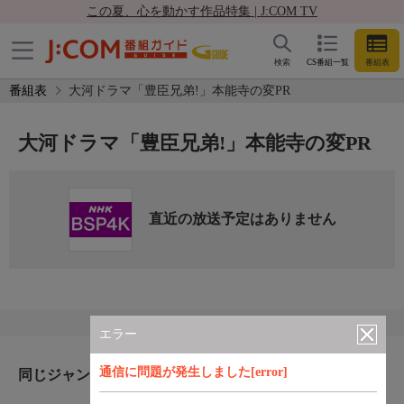
この夏、心を動かす作品特集 | J:COM TV
検索
CS番組一覧
番組表
番組表
大河ドラマ「豊臣兄弟!」本能寺の変PR
大河ドラマ「豊臣兄弟!」本能寺の変PR
直近の放送予定はありません
エラー
通信に問題が発生しました[error]
同じジャンルのおすすめ番組