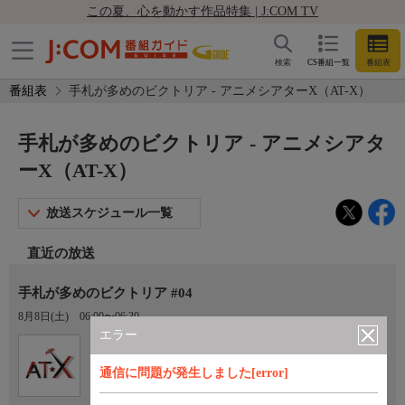
この夏、心を動かす作品特集 | J:COM TV
検索
CS番組一覧
番組表
番組表
手札が多めのビクトリア - アニメシアターX（AT-X）
手札が多めのビクトリア - アニメシアタ
ーX（AT-X）
放送スケジュール一覧
直近の放送
手札が多めのビクトリア #04
8月8日(土)
06:00〜06:30
エラー
Ch.605
オプション
アニメシアターX（AT-X）
通信に問題が発生しました[error]