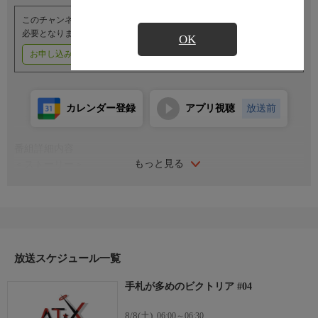
このチャンネルのご視聴には、オプションチャンネル(有料)のご契約が
必要となります。
OK
お申し込みはこちら
ご利用料金はこちら
カレンダー登録
アプリ視聴
放送前
番組詳細内容
もっと見る
＜ストーリー＞
組織を抜けた凄腕工作員の「クロエ」は、別人の「ビクトリア」
として新たな一歩を歩みだす。たどり着いたアシュベリー王国で
出会ったのは、母親に置き去りにされた少女・ノンナと、騎士団
の誠実な団長・ジェフリー。ジェフリーはノンナを引き取ったビ
クトリアの身元保証人を引き受け、それぞれに傷ついた過去を持
つ3人は、お互いが大切な存在になっていく。ビクトリアが夢見
放送スケジュール一覧
ていた“幸せ”の行方とは――？
手札が多めのビクトリア #04
＜キャスト＞
ビクトリア・セラーズ：安済知佳
8/8(土)
06:00～06:30