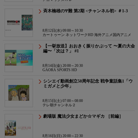
斉木楠雄のΨ難 第2期 <チャンネル初> ＃1-3
8月12日(水) 09:00～10:30
カートゥーン ネットワークHD 海外アニメ国内アニメ
【一挙放送】おおきく振りかぶって 〜夏の大会
編〜「次は？」 #1
8月14日(金) 20:00～20:30
GAORA SPORTS HD
シンエイ動画創立50周年記念 戦争童話集1「ウ
ミガメと少年」
8月15日(土) 07:00～08:00
テレ朝チャンネル２
劇場版 魔法少女まどか☆マギカ ［前編］
8月16日(日) 20:00～22:30