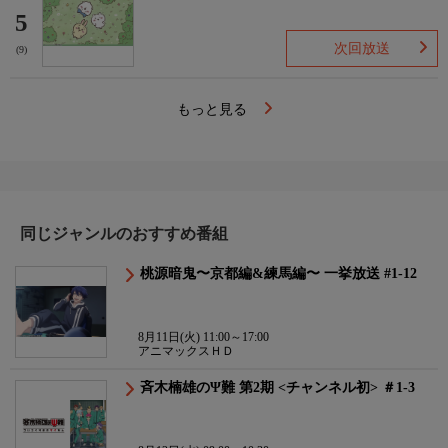
5
次回放送
(9)
もっと見る
同じジャンルのおすすめ番組
桃源暗鬼〜京都編&練馬編〜 一挙放送 #1-12
8月11日(火) 11:00～17:00
アニマックスＨＤ
斉木楠雄のΨ難 第2期 <チャンネル初> ＃1-3