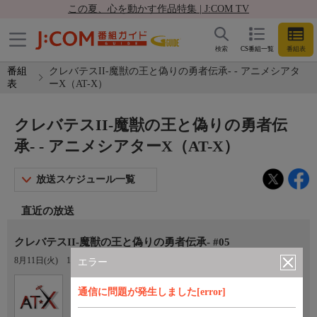
この夏、心を動かす作品特集 | J:COM TV
検索
CS番組一覧
番組表
番組
クレバテスII-魔獣の王と偽りの勇者伝承- - アニメシアタ
表
ーX（AT-X）
クレバテスII-魔獣の王と偽りの勇者伝
承- - アニメシアターX（AT-X）
放送スケジュール一覧
直近の放送
クレバテスII-魔獣の王と偽りの勇者伝承- #05
8月11日(火)
15:00〜15:30
エラー
Ch.605
オプション
通信に問題が発生しました[error]
アニメシアターX（AT-X）