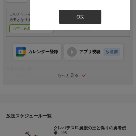
このチャンネルのご視聴には、オプションチャンネル(有料)のご契約が
OK
必要となります。
お申し込みはこちら
ご利用料金はこちら
カレンダー登録
アプリ視聴
放送前
番組詳細内容
もっと見る
＜ストーリー＞
勇者アリシアがドレル将軍を討ち取り、ハイデンとボーレートの
戦争は終結した。エスリンを含めた三国協議で争点になったの
は、ドレルが遺した“秘密の部屋”。その存在をめぐって、各国の
使者が続々とボーレートの神学校ソルセインを訪れる。そのなか
には、ルナ専属の魔術教師となったクレンの姿もあった――。
＜キャスト＞
放送スケジュール一覧
アリシア：白石晴香／クレン：田村睦心／クレバテス：中村悠一
クレバテスII-魔獣の王と偽りの勇者伝
／ルナ：会沢紗弥／ナイエ：黒沢ともよ／ロッド：関 智一／ヴ
承- #05
ォーデイン：黒田崇矢／レイ：梅田修一朗／メリーメリー：菊池