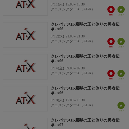
8/11(火)
15:00～15:30
ゆりな／アンドリュー：橘 龍丸／ティゲル：鈴木崚汰／リオ
アニメシアターX（AT-X）
ン：峯田大夢／サラサ：久野美咲／エディソン：西山宏太朗／ミ
レア：関根明良／ローメイン：佐野史郎
クレバテスII-魔獣の王と偽りの勇者伝
承- #06
8/12(水)
21:00～21:30
アニメシアターX（AT-X）
クレバテスII-魔獣の王と偽りの勇者伝
承- #06
8/14(金)
09:00～09:30
アニメシアターX（AT-X）
クレバテスII-魔獣の王と偽りの勇者伝
承- #06
8/18(火)
15:00～15:30
アニメシアターX（AT-X）
クレバテスII-魔獣の王と偽りの勇者伝
承- #07