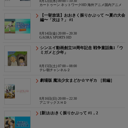
8月12日(水) 09:00～10:30
カートゥーン ネットワークHD 海外アニメ国内アニメ
【一挙放送】おおきく振りかぶって 〜夏の大会
編〜「次は？」 #1
8月14日(金) 20:00～20:30
GAORA SPORTS HD
シンエイ動画創立50周年記念 戦争童話集1「ウ
ミガメと少年」
8月15日(土) 07:00～08:00
テレ朝チャンネル２
劇場版 魔法少女まどか☆マギカ ［前編］
8月16日(日) 20:00～22:30
アニマックスＨＤ
[新]おおきく振りかぶって #1，2