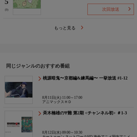
5
次回放送
(9)
もっと見る
同じジャンルのおすすめ番組
桃源暗鬼〜京都編&練馬編〜 一挙放送 #1-12
8月11日(火) 11:00～17:00
アニマックスＨＤ
斉木楠雄のΨ難 第2期 <チャンネル初> ＃1-3
8月12日(水) 09:00～10:30
カートゥーン ネットワークHD 海外アニメ国内アニメ