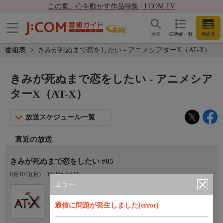
この夏、心を動かす作品特集 | J:COM TV
検索
CS番組一覧
番組表
番組表
きみが死ぬまで恋をしたい - アニメシアターX（AT-X）
きみが死ぬまで恋をしたい - アニメシア
ターX（AT-X）
放送スケジュール一覧
直近の放送
きみが死ぬまで恋をしたい #05
8月10日(月)
15:30〜16:00
エラー
Ch.605
オプション
アニメシアターX（AT-X）
通信に問題が発生しました[error]