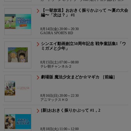
【一挙放送】おおきく振りかぶって 〜夏の大会
編〜「次は？」 #1
8月14日(金) 20:00～20:30
GAORA SPORTS HD
シンエイ動画創立50周年記念 戦争童話集1「ウ
ミガメと少年」
8月15日(土) 07:00～08:00
テレ朝チャンネル２
劇場版 魔法少女まどか☆マギカ ［前編］
8月16日(日) 20:00～22:30
アニマックスＨＤ
[新]おおきく振りかぶって #1，2
8月18日(火) 11:00～12:00