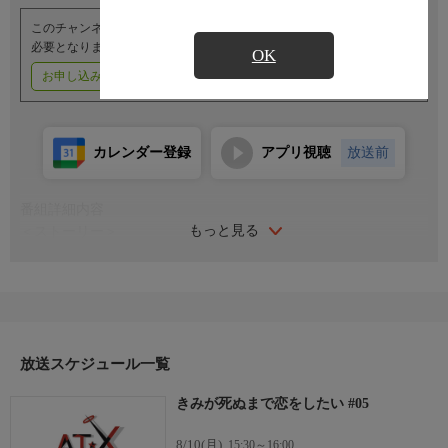
このチャンネルのご視聴には、オプションチャンネル(有料)のご契約が
必要となります。
OK
お申し込みはこちら
ご利用料金はこちら
カレンダー登録
アプリ視聴
放送前
番組詳細内容
もっと見る
＜ストーリー＞
身寄りのない子供を戦争用の兵器として育てる学校に通う少女た
ち。人を殺すための授業、誰が死んでも悲しむことさえままなら
ない日常。ここは不条理で常に死と隣り合わせの日々が「当たり
前」な世界。「どうしてみんな平気なの？」自分の境遇を受け入
れられずにいる14才のシーナはある夜、血まみれの小さな女の子
ミミと出会う――どんな現実が訪れようとも、生きていく。これ
放送スケジュール一覧
はそんな少女たちが見つける、あどけない願いの物語。
きみが死ぬまで恋をしたい #05
＜キャスト＞
トツキ・シーナ：高橋李依
8/10(月)
15:30～16:00