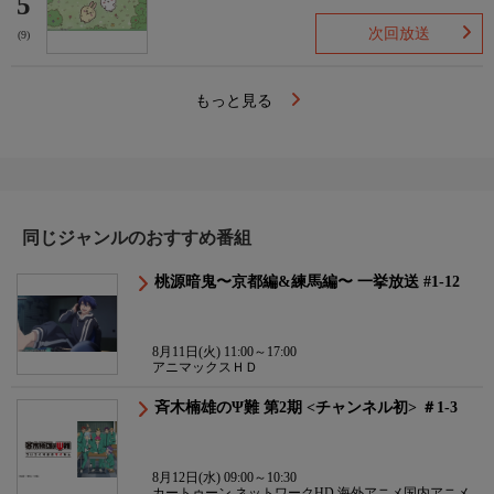
5
次回放送
(9)
もっと見る
同じジャンルのおすすめ番組
桃源暗鬼〜京都編&練馬編〜 一挙放送 #1-12
8月11日(火) 11:00～17:00
アニマックスＨＤ
斉木楠雄のΨ難 第2期 <チャンネル初> ＃1-3
8月12日(水) 09:00～10:30
カートゥーン ネットワークHD 海外アニメ国内アニメ