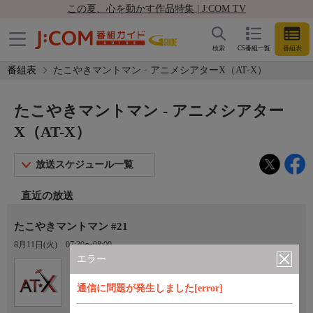
この夏、心を動かす作品特集 | J:COM TV
検索
CS番組一覧
番組表
番組表
たこやきマントマン - アニメシアターX（AT-X）
たこやきマントマン - アニメシアター
X（AT-X）
放送スケジュール一覧
直近の放送
たこやきマントマン #21
8月11日(火)
07:30〜08:00
エラー
Ch.605
オプション
アニメシアターX（AT-X）
通信に問題が発生しました[error]