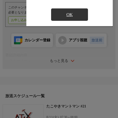
このチャンネルのご視聴には、オプションチャンネル(有料)のご契約が
必要となります。
OK
お申し込みはこちら
ご利用料金はこちら
カレンダー登録
アプリ視聴
放送前
番組詳細内容
もっと見る
＜ストーリー＞
地球の平和を守るために5人のヒーローが誕生！まんまる顔に白
マント、腰にはタコのベルトが巻かれたヒーロー、その名も「た
こやきマントマン」。5人は村のたこ焼き屋のおばちゃんの鉄板
から生まれた、とても仲よしな5つ子。それぞれが具材に応じた
得意技を持っている。そして彼らと対峙する相手も超がつく個性
派ぞろい。とぼけた言動とユニークな姿が特徴的で、敵でありな
放送スケジュール一覧
がらどこか憎めない奴らばかり。
たこやきマントマン #21
＜キャスト＞
レッド：雪野五月
8/11(火)
07:30～08:00