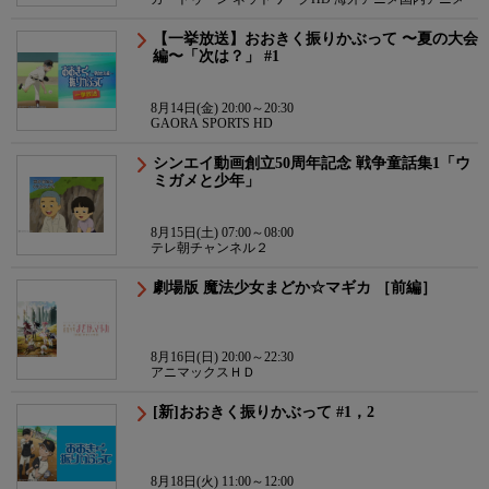
【一挙放送】おおきく振りかぶって 〜夏の大会
編〜「次は？」 #1
8月14日(金) 20:00～20:30
GAORA SPORTS HD
シンエイ動画創立50周年記念 戦争童話集1「ウ
ミガメと少年」
8月15日(土) 07:00～08:00
テレ朝チャンネル２
劇場版 魔法少女まどか☆マギカ ［前編］
8月16日(日) 20:00～22:30
アニマックスＨＤ
[新]おおきく振りかぶって #1，2
8月18日(火) 11:00～12:00