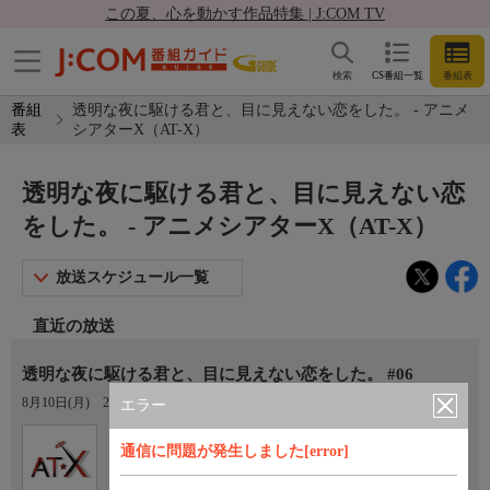
この夏、心を動かす作品特集 | J:COM TV
検索
CS番組一覧
番組表
番組
透明な夜に駆ける君と、目に見えない恋をした。 - アニメ
表
シアターX（AT-X）
透明な夜に駆ける君と、目に見えない恋
をした。 - アニメシアターX（AT-X）
放送スケジュール一覧
直近の放送
透明な夜に駆ける君と、目に見えない恋をした。 #06
8月10日(月)
21:00〜21:30
エラー
Ch.605
オプション
通信に問題が発生しました[error]
アニメシアターX（AT-X）