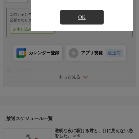
このチャンネルのご視聴には、オプションチャンネル(有料)のご契約が
OK
必要となります。
お申し込みはこちら
ご利用料金はこちら
カレンダー登録
アプリ視聴
放送前
番組詳細内容
もっと見る
＜ストーリー＞
春の夜、大学寮の同室・鳴海に誘われた新歓コンパで、空野かけ
るは目の見えない女性・冬月小春と出会う。よく笑い、夢を語る
彼女は、自分とは正反対の存在だった。講義帰りに白杖を拾った
その日から、二人の距離は少しずつ近づいていく。「打ち上げ花
火がしたい」その言葉に宿る光を、彼は初めてまっすぐに見つめ
た。見えない彼女と、心を閉ざした僕。これは、光を探すふたり
放送スケジュール一覧
が紡いだ、淡い恋の物語。
透明な夜に駆ける君と、目に見えない恋
＜キャスト＞
をした。 #06
空野かける：入野自由