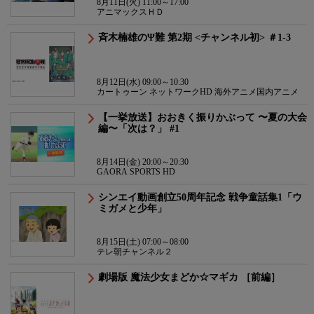
8月11日(火) 11:00～17:00
アニマックスＨＤ
斉木楠雄のΨ難 第2期 <チャンネル初> ＃1-3
8月12日(水) 09:00～10:30
カートゥーン ネットワークHD 海外アニメ国内アニメ
【一挙放送】おおきく振りかぶって 〜夏の大会
編〜「次は？」 #1
8月14日(金) 20:00～20:30
GAORA SPORTS HD
シンエイ動画創立50周年記念 戦争童話集1「ウ
ミガメと少年」
8月15日(土) 07:00～08:00
テレ朝チャンネル２
劇場版 魔法少女まどか☆マギカ ［前編］