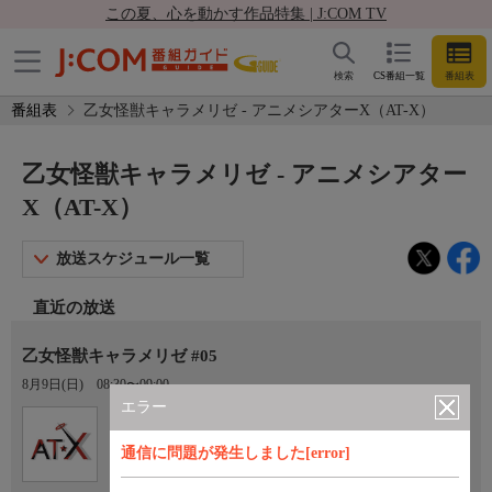
この夏、心を動かす作品特集 | J:COM TV
検索
CS番組一覧
番組表
番組表
乙女怪獣キャラメリゼ - アニメシアターX（AT-X）
乙女怪獣キャラメリゼ - アニメシアター
X（AT-X）
放送スケジュール一覧
直近の放送
乙女怪獣キャラメリゼ #05
8月9日(日)
08:30〜09:00
エラー
Ch.605
オプション
アニメシアターX（AT-X）
通信に問題が発生しました[error]