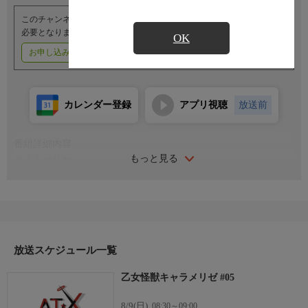
このチャンネルのご視聴には、オプションチャンネル(有料)のご契約が
必要となります。
OK
お申し込みはこちら
ご利用料金はこちら
カレンダー登録
アプリ視聴
放送前
番組詳細内容
もっと見る
＜ストーリー＞
恋か、破壊か――。
原因不明の病に悩まされている女子高生・赤石黒絵（クロエ）。
不器用で人との交流を避けて生きてきた彼女は、とある出会いで
クラスのモテ男子・南新汰に恋をする。少女が恋心に気づいたと
き、眠っていた力が解放される...。
争う恋と理性――。
放送スケジュール一覧
少女漫画の常識を覆す、衝撃の展開が日本を襲う!!
乙女怪獣キャラメリゼ #05
＜キャスト＞
赤石黒絵：千賀光莉
8/9(日)
08:30～09:00