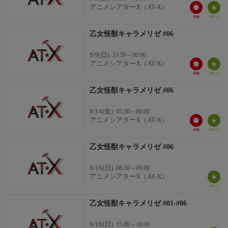
南 新汰：梶田大嗣
アニメシアターX（AT-X）
友里真夏：関根明良
河野来夢：白石晴香
乙女怪獣キャラメリゼ #06
赤石凛子：三石琴乃
響野光太郎：小西克幸
8/9(日)
23:30～00:00
ジャンボキング：松井恵理子
アニメシアターX（AT-X）
乙女怪獣キャラメリゼ #06
8/14(金)
05:30～06:00
アニメシアターX（AT-X）
乙女怪獣キャラメリゼ #06
8/16(日)
08:30～09:00
アニメシアターX（AT-X）
乙女怪獣キャラメリゼ #01-#06
8/16(日)
15:00～18:00