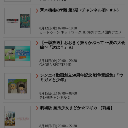
斉木楠雄のΨ難 第2期 <チャンネル初> ＃1-3
8月12日(水) 09:00～10:30
カートゥーン ネットワークHD 海外アニメ国内アニメ
【一挙放送】おおきく振りかぶって 〜夏の大会
編〜「次は？」 #1
8月14日(金) 20:00～20:30
GAORA SPORTS HD
シンエイ動画創立50周年記念 戦争童話集1「ウ
ミガメと少年」
8月15日(土) 07:00～08:00
テレ朝チャンネル２
劇場版 魔法少女まどか☆マギカ ［前編］
8月16日(日) 20:00～22:30