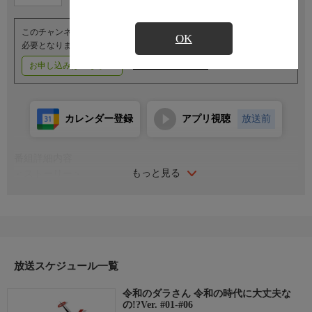
このチャンネルのご視聴には、オプションチャンネル(有料)のご契約が
OK
必要となります。
お申し込みはこちら
ご利用料金はこちら
カレンダー登録
アプリ視聴
放送前
番組詳細内容
もっと見る
＜ストーリー＞
山奥の集落に、立ち入りを固く禁じられてきた“忌み地”がある。
怪しげな様相の祠が佇むその場所は、踏み入れば祟られ、命を落
とすことすらあるという。その山を代々管理する三十木谷家に生
まれた日向と薫。ある嵐の夜、禁忌の地に踏み入った二人は、巨
大な蛇体を持つ祟り神・屋跨斑(ヤマタギマダラ)に遭遇してしま
う――。……のだが、二人は怪異を恐れるどころか「ダラさん」
放送スケジュール一覧
と親しげに呼び、あっさり懐いてしまった！
令和のダラさん 令和の時代に大丈夫な
＜キャスト＞
の!?Ver. #01-#06
屋跨斑(ヤマタギマダラ)／ダラさん：田村睦心