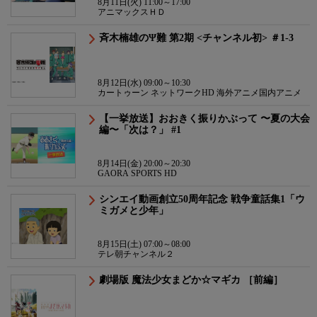
8月11日(火) 11:00～17:00
アニマックスＨＤ
斉木楠雄のΨ難 第2期 <チャンネル初> ＃1-3
8月12日(水) 09:00～10:30
カートゥーン ネットワークHD 海外アニメ国内アニメ
【一挙放送】おおきく振りかぶって 〜夏の大会
編〜「次は？」 #1
8月14日(金) 20:00～20:30
GAORA SPORTS HD
シンエイ動画創立50周年記念 戦争童話集1「ウ
ミガメと少年」
8月15日(土) 07:00～08:00
テレ朝チャンネル２
劇場版 魔法少女まどか☆マギカ ［前編］