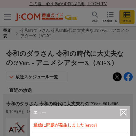
この夏、心を動かす作品特集 | J:COM TV
検索
CS番組一覧
番組表
番組
令和のダラさん 令和の時代に大丈夫なの!?Ver. - アニメシ
表
アターX（AT-X）
令和のダラさん 令和の時代に大丈夫な
の!?Ver. - アニメシアターX（AT-X）
放送スケジュール一覧
直近の放送
令和のダラさん 令和の時代に大丈夫なの!?Ver. #01-#06
8月9日(日)
18:00〜21:00
エラー
Ch.605
オプション
通信に問題が発生しました[error]
アニメシアターX（AT-X）