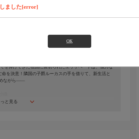
録画予約
見たい
した[error]
)のご契約が必要となります。
OK
、ほかの令嬢に心を移した王太子から突然の婚約破棄を突
べてを捧げてきた祖国に裏切られたエリザベートは、強力な
に亡命を決意！隣国の子爵ルーカスの手を借りて、新生活と
めながら――
沙織
もっと見る