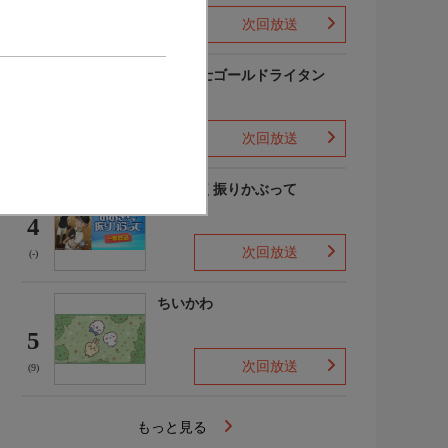
次回放送
(-)
黄金戦士ゴールドライタン
3
次回放送
(3)
おおきく振りかぶって
4
次回放送
(-)
ちいかわ
5
次回放送
(9)
もっと見る