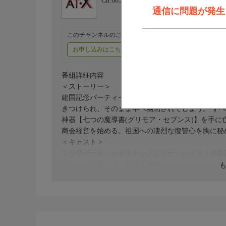
Ch.605
アニメシアターX（AT-X）
通信に問題が発生しま
このチャンネルのご視聴には、オプションチャンネル(有料
お申し込みはこちら
ご利用料金はこちら
番組詳細内容
＜ストーリー＞
建国記念パーティーの夜、公爵令嬢エリザベートは
きつけられ、そのまま牢へ幽閉されてしまう。 す
神器【七つの魔導書(グリモア・セブンス)】を手
商会経営を始める。祖国への凄烈な復讐心を胸に秘
＜キャスト＞
エリザベート・レイストン／エリー・レイス：大西
ミレイ・カタリア：長谷川育美
ルノア・カールトン：小倉 唯
ミーシャ・テイル：上原あゆみ