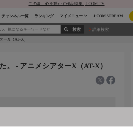
この夏、心を動かす作品特集 | J:COM TV
チャンネル一覧
ランキング
マイメニュー
J:COM STREAM
詳細検索
ーX（AT-X）
 - アニメシアターX（AT-X）