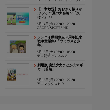
海外アニメ国内アニメ
【一挙放送】おおきく振りか
ぶって 〜夏の大会編〜「次
は？」 #1
8月14日(金) 20:00～20:30
GAORA SPORTS HD
シンエイ動画創立50周年記念
戦争童話集1「ウミガメと少
年」
8月15日(土) 07:00～08:00
テレ朝チャンネル２
劇場版 魔法少女まどか☆マギ
カ ［前編］
8月16日(日) 20:00～22:30
アニマックスＨＤ