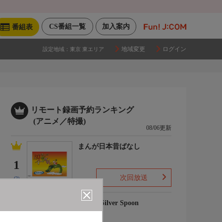
CS番組一覧
加入案内
番組表
地域変更
ログイン
設定地域：
東京 東エリア
リモート録画予約ランキング
(アニメ／特撮)
08/06更新
まんが日本昔ばなし
1
次回放送
(2)
銀の匙 Silver Spoon
2