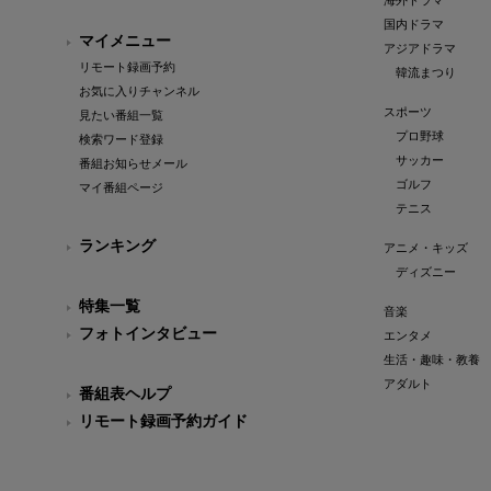
海外ドラマ
国内ドラマ
マイメニュー
アジアドラマ
リモート録画予約
韓流まつり
お気に入りチャンネル
スポーツ
見たい番組一覧
プロ野球
検索ワード登録
サッカー
番組お知らせメール
ゴルフ
マイ番組ページ
テニス
ランキング
アニメ・キッズ
ディズニー
特集一覧
音楽
フォトインタビュー
エンタメ
生活・趣味・教養
アダルト
番組表ヘルプ
リモート録画予約ガイド