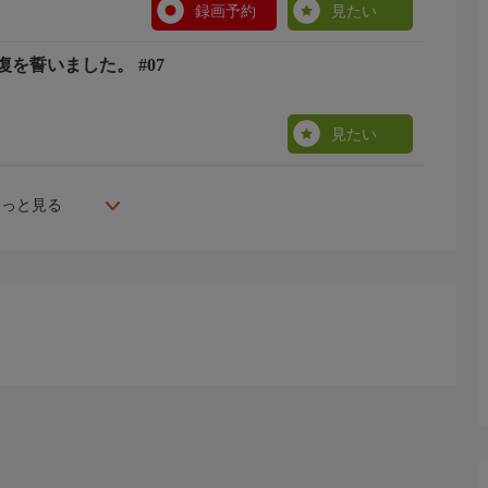
録画予約
見たい
を誓いました。 #07
見たい
もっと見る