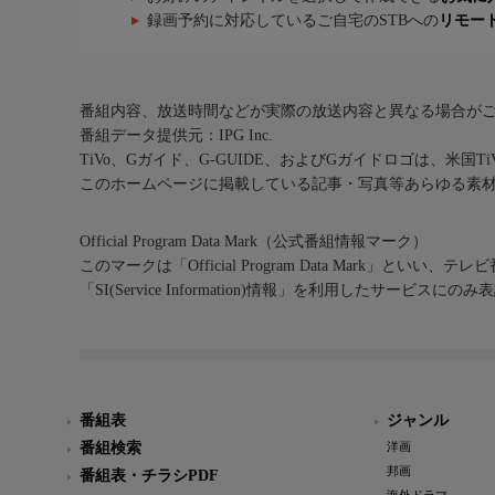
録画予約に対応しているご自宅のSTBへの
リモー
番組内容、放送時間などが実際の放送内容と異なる場合が
番組データ提供元：IPG Inc.
TiVo、Gガイド、G-GUIDE、およびGガイドロゴは、米国T
このホームページに掲載している記事・写真等あらゆる素
Official Program Data Mark（公式番組情報マーク）
このマークは「Official Program Data Mark」といい
「SI(Service Information)情報」を利用したサービ
番組表
ジャンル
番組検索
洋画
邦画
番組表・チラシPDF