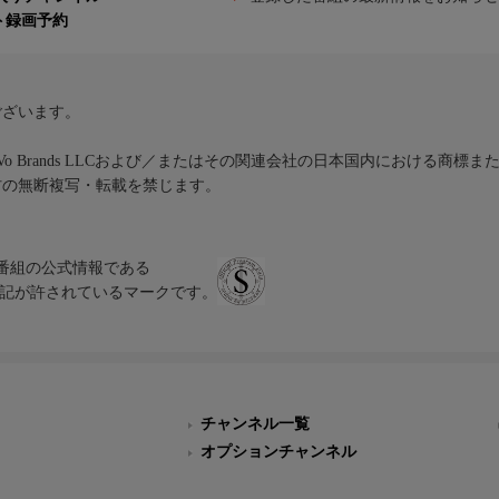
ト録画予約
ございます。
iVo Brands LLCおよび／またはその関連会社の日本国内における商標
材の無断複写・転載を禁じます。
、テレビ番組の公式情報である
スにのみ表記が許されているマークです。
チャンネル一覧
オプションチャンネル