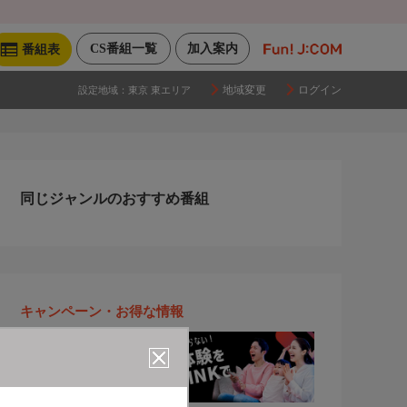
CS番組一覧
加入案内
番組表
地域変更
ログイン
設定地域：
東京 東エリア
同じジャンルのおすすめ番組
キャンペーン・お得な情報