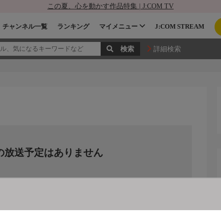
この夏、心を動かす作品特集 | J:COM TV
チャンネル一覧
ランキング
マイメニュー
J:COM STREAM
詳細検索
の放送予定はありません