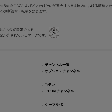
iVo Brands LLCおよび／またはその関連会社の日本国内における商標
材の無断複写・転載を禁じます。
、テレビ番組の公式情報である
スにのみ表記が許されているマークです。
チャンネル一覧
オプションチャンネル
J:テレ
J:COMチャンネル
ケーブル4K