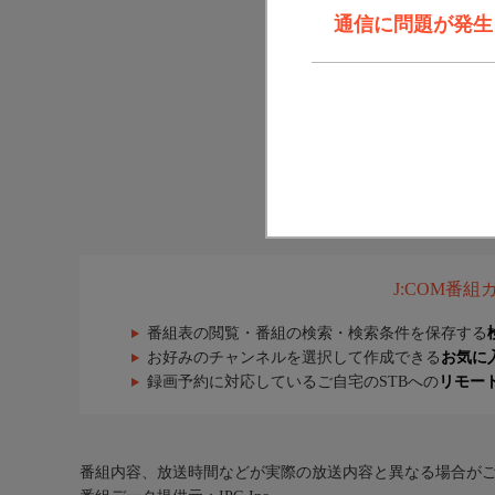
通信に問題が発生しま
J:COM番
番組表の閲覧・番組の検索・検索条件を保存する
お好みのチャンネルを選択して作成できる
お気に
録画予約に対応しているご自宅のSTBへの
リモー
番組内容、放送時間などが実際の放送内容と異なる場合が