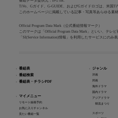
番組データ提供元：IPG Inc.
TiVo、Gガイド、G-GUIDE、およびGガイドロゴは、米国T
このホームページに掲載している記事・写真等あらゆる素
Official Program Data Mark（公式番組情報マーク）
このマークは「Official Program Data Mark」といい
「SI(Service Information)情報」を利用したサービ
番組表
ジャンル
番組検索
洋画
邦画
番組表・チラシPDF
海外ドラマ
国内ドラマ
マイメニュー
アジアドラマ
リモート録画予約
韓流まつり
お気に入りチャンネル
スポーツ
見たい番組一覧