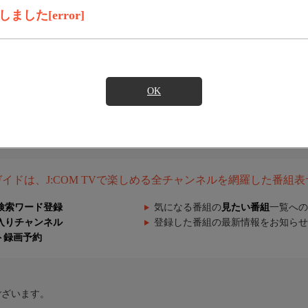
した[error]
OK
組ガイドは、J:COM TVで楽しめる全チャンネルを網羅した番組
検索ワード登録
気になる番組の
見たい番組
一覧への
入りチャンネル
登録した番組の最新情報をお知らせ
ト録画予約
ございます。