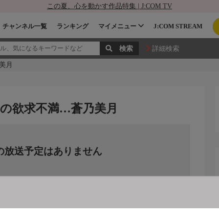
この夏、心を動かす作品特集 | J:COM TV
チャンネル一覧
ランキング
マイメニュー
J:COM STREAM
詳細検索
美月
の欲求不満…蒼乃美月
の放送予定はありません