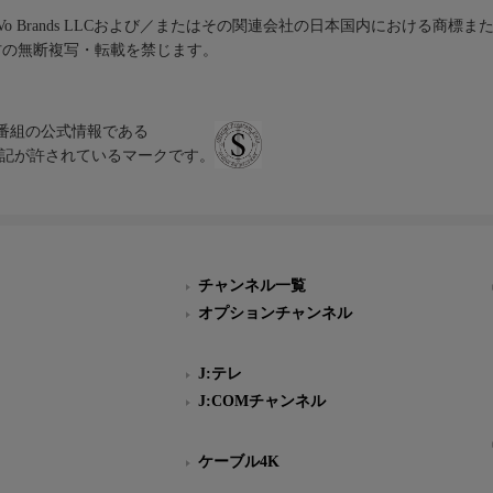
iVo Brands LLCおよび／またはその関連会社の日本国内における商標
材の無断複写・転載を禁じます。
、テレビ番組の公式情報である
スにのみ表記が許されているマークです。
チャンネル一覧
オプションチャンネル
J:テレ
J:COMチャンネル
ケーブル4K