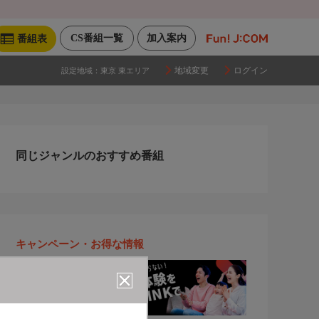
CS番組一覧
加入案内
番組表
地域変更
ログイン
設定地域：
東京 東エリア
同じジャンルのおすすめ番組
キャンペーン・お得な情報