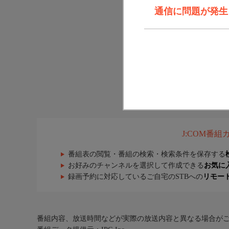
通信に問題が発生しま
J:COM番
番組表の閲覧・番組の検索・検索条件を保存する
お好みのチャンネルを選択して作成できる
お気に
録画予約に対応しているご自宅のSTBへの
リモー
番組内容、放送時間などが実際の放送内容と異なる場合が