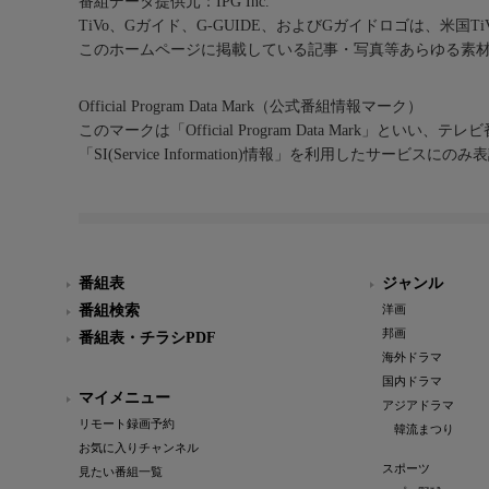
番組データ提供元：IPG Inc.
TiVo、Gガイド、G-GUIDE、およびGガイドロゴは、米国T
このホームページに掲載している記事・写真等あらゆる素
Official Program Data Mark（公式番組情報マーク）
このマークは「Official Program Data Mark」といい
「SI(Service Information)情報」を利用したサービ
番組表
ジャンル
番組検索
洋画
邦画
番組表・チラシPDF
海外ドラマ
国内ドラマ
マイメニュー
アジアドラマ
リモート録画予約
韓流まつり
お気に入りチャンネル
スポーツ
見たい番組一覧