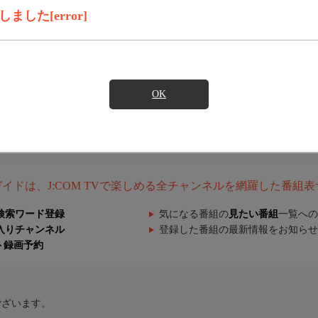
した[error]
OK
組ガイドは、J:COM TVで楽しめる全チャンネルを網羅した番組
検索ワード登録
気になる番組の
見たい番組
一覧への
入りチャンネル
登録した番組の最新情報をお知らせ
ト録画予約
ございます。