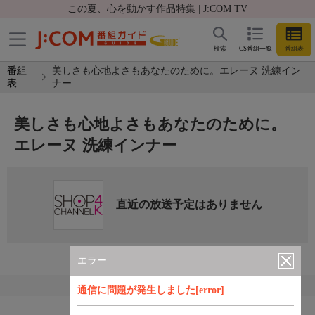
この夏、心を動かす作品特集 | J:COM TV
検索
CS番組一覧
番組表
番組
美しさも心地よさもあなたのために。エレーヌ 洗練イン
表
ナー
美しさも心地よさもあなたのために。
エレーヌ 洗練インナー
直近の放送予定はありません
エラー
通信に問題が発生しました[error]