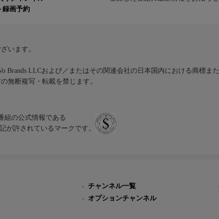
ト録画予約
ございます。
iVo Brands LLCおよび／またはその関連会社の日本国内における商標
材の無断複写・転載を禁じます。
、テレビ番組の公式情報である
スにのみ表記が許されているマークです。
チャンネル一覧
オプションチャンネル