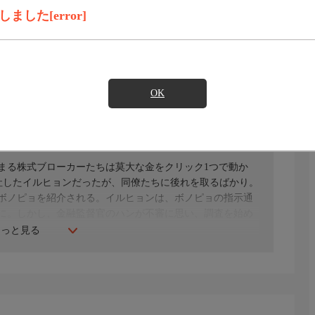
録画予約
見たい
した[error]
)のご契約が必要となります。
OK
・ジェヨン、ウォン・ジナ、チョン・マンシクほか
まる株式ブローカーたちは莫大な金をクリック1つで動か
社したイルヒョンだったが、同僚たちに後れを取るばかり。
ボノピョを紹介される。イルヒョンは、ボノピョの指示通
に。しかし、金融監督官のハンが不審に思い、調査を始め
もっと見る