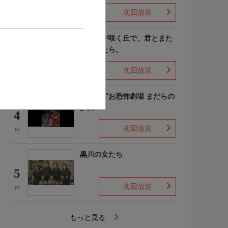
次回放送
(4)
あの花が咲く丘で、君とまた
出会えたら。
3
次回放送
(-)
楳図かずお恐怖劇場 まだらの
少女
4
次回放送
(-)
黒川の女たち
5
次回放送
(-)
もっと見る