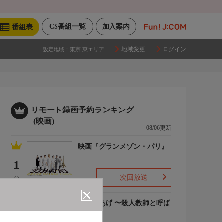
CS番組一覧
加入案内
番組表
地域変更
ログイン
設定地域：
東京 東エリア
リモート録画予約ランキング
(映画)
08/06更新
映画『グランメゾン・パリ』
1
次回放送
(-)
でっちあげ 〜殺人教師と呼ば
れた男
2