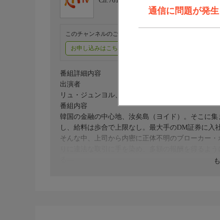
Ch.761
KNTV
通信に問題が発生しま
このチャンネルのご視聴には、オプションチャンネル(有料
お申し込みはこちら
ご利用料金はこちら
番組詳細内容
出演者
リュ・ジュンヨル、ユ・ジテ、チョ・ウジン、キム
番組内容
韓国の金融の中心地、汝矣島（ヨイド）。そこに集
し、給料は歩合で上限なし。最大手のDM証券に入
そんな中、上司から内密に正体不明のブローカー・
りに違法な取引に手を染め、多額の報酬を得るよう
る―。