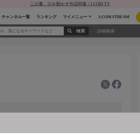
この夏、心を動かす作品特集 | J:COM TV
チャンネル一覧
ランキング
マイメニュー
J:COM STREAM
詳細検索