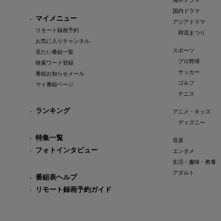
海外ドラマ
国内ドラマ
マイメニュー
アジアドラマ
リモート録画予約
韓流まつり
お気に入りチャンネル
スポーツ
見たい番組一覧
プロ野球
検索ワード登録
サッカー
番組お知らせメール
ゴルフ
マイ番組ページ
テニス
ランキング
アニメ・キッズ
ディズニー
特集一覧
音楽
フォトインタビュー
エンタメ
生活・趣味・教養
アダルト
番組表ヘルプ
リモート録画予約ガイド