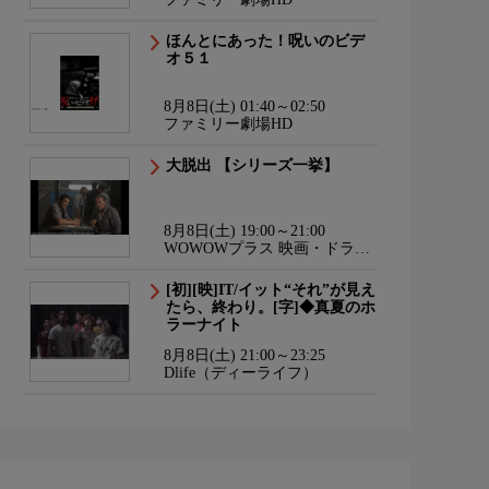
ほんとにあった！呪いのビデ
オ５１
8月8日(土) 01:40～02:50
ファミリー劇場HD
大脱出 【シリーズ一挙】
8月8日(土) 19:00～21:00
WOWOWプラス 映画・ドラ
マ・スポーツ・音楽
[初][映]IT/イット“それ”が見え
たら、終わり。[字]◆真夏のホ
ラーナイト
8月8日(土) 21:00～23:25
Dlife（ディーライフ）