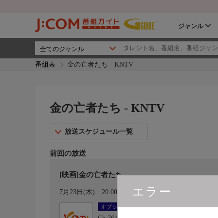
ジャンル
番組表
金の亡者たち - KNTV
金の亡者たち - KNTV
放送スケジュール一覧
前回の放送
[映画]金の亡者たち
エラー
カレンダー登録
7月23日(木)
20:00〜22:30
オプション