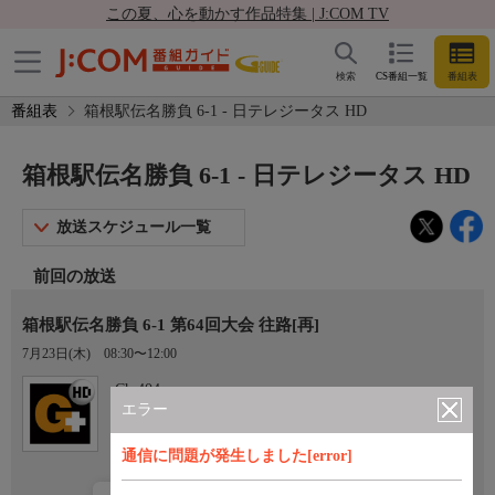
この夏、心を動かす作品特集 | J:COM TV
検索
CS番組一覧
番組表
番組表
箱根駅伝名勝負 6-1 - 日テレジータス HD
箱根駅伝名勝負 6-1 - 日テレジータス HD
放送スケジュール一覧
前回の放送
箱根駅伝名勝負 6-1 第64回大会 往路[再]
7月23日(木)
08:30〜12:00
Ch.404
日テレジータス HD
エラー
通信に問題が発生しました[error]