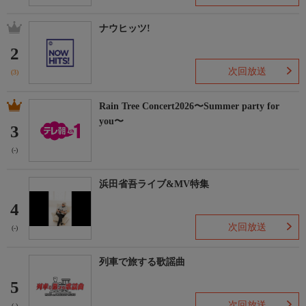
ナウヒッツ!
2
次回放送
(3)
Rain Tree Concert2026〜Summer party for
you〜
3
(-)
浜田省吾ライブ&MV特集
4
次回放送
(-)
列車で旅する歌謡曲
5
次回放送