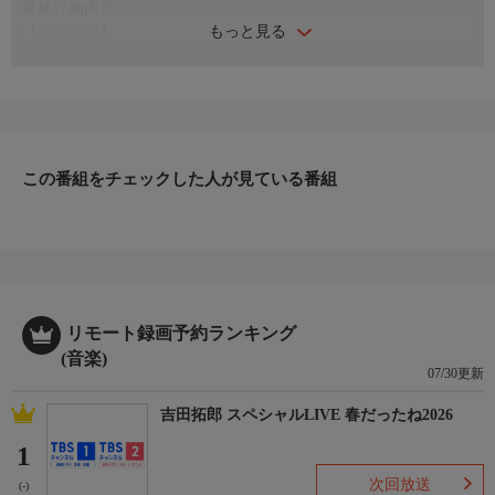
番組詳細内容
もっと見る
【番組内容】
【LIVE SHOWER 〜筋肉少女帯 月光蟲TOUR 1991.3.6 日本武道
館〜】
大槻ケンヂの還暦を記念し、スペースシャワーTVに眠る筋肉少
女帯の貴重なライブ映像を放送！
【番組内容】
この番組をチェックした人が見ている番組
1991年3月6日に日本武道館で行われた「月光蟲TOUR」最終日と
なるライブの模様に、当時を振り返るコメントも交えて再編集し
たアーカイブ映像をお届けします。
※1991年4月に放送した番組のアンコール放送です。
リモート録画予約ランキング
(音楽)
▼詳しくは“スペシャ”で検索！
07/30更新
吉田拓郎 スペシャルLIVE 春だったね2026
1
次回放送
(-)