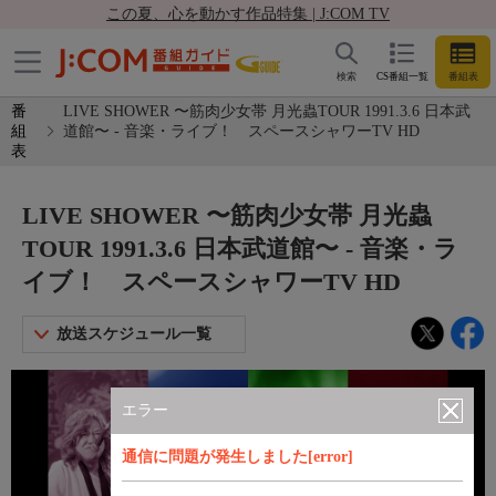
この夏、心を動かす作品特集 | J:COM TV
検索
CS番組一覧
番組表
番
LIVE SHOWER 〜筋肉少女帯 月光蟲TOUR 1991.3.6 日本武
組
道館〜 - 音楽・ライブ！ スペースシャワーTV HD
表
LIVE SHOWER 〜筋肉少女帯 月光蟲
TOUR 1991.3.6 日本武道館〜 - 音楽・ラ
イブ！ スペースシャワーTV HD
放送スケジュール一覧
エラー
通信に問題が発生しました[error]