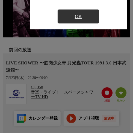
OK
前回の放送
LIVE SHOWER 〜筋肉少女帯 月光蟲TOUR 1991.3.6 日本武
道館〜
7月23日(木)
22:30〜00:00
Ch.350
音楽・ライブ！ スペースシャワ
ーTV HD
カレンダー登録
アプリ視聴
放送中