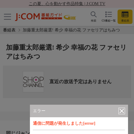
この夏、心を動かす作品特集 | J:COM TV
検索
CS番組一覧
番組表
番組表
加藤重太郎厳選! 希少 幸福の花 ファセリアはちみつ
加藤重太郎厳選! 希少 幸福の花 ファセリ
アはちみつ
直近の放送予定はありません
エラー
通信に問題が発生しました[error]
同じジャンルのおすすめ番組