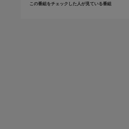
番組内容
この番組をチェックした人が見ている番組
やがて漆黒の闇の中、目的地の浅瀬に上陸したが、
蓋を切った。