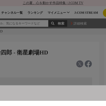
この夏、心を動かす作品特集 | J:COM TV
チャンネル一覧
ランキング
マイメニュー
J:COM STREAM
詳細検索
D
郎 - 衛星劇場HD