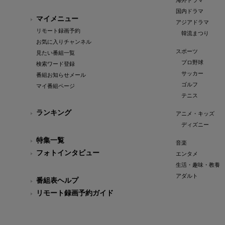
海外ドラマ
国内ドラマ
マイメニュー
アジアドラマ
リモート録画予約
韓流まつり
お気に入りチャンネル
スポーツ
見たい番組一覧
プロ野球
検索ワード登録
サッカー
番組お知らせメール
ゴルフ
マイ番組ページ
テニス
ランキング
アニメ・キッズ
ディズニー
特集一覧
音楽
フォトインタビュー
エンタメ
生活・趣味・教養
アダルト
番組表ヘルプ
リモート録画予約ガイド