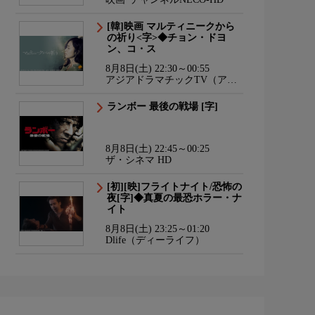
[韓]映画 マルティニークから
の祈り<字>◆チョン・ドヨ
ン、コ・ス
8月8日(土) 22:30～00:55
アジアドラマチックTV（アジ
ドラ）
ランボー 最後の戦場 [字]
8月8日(土) 22:45～00:25
ザ・シネマ HD
[初][映]フライトナイト/恐怖の
夜[字]◆真夏の最恐ホラー・ナ
イト
8月8日(土) 23:25～01:20
Dlife（ディーライフ）