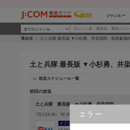
ジャンル
番組表
土と兵隊 最長版 ▼小杉勇、井染四郎 - 衛星劇場H
土と兵隊 最長版 ▼小杉勇、井染四
放送スケジュール一覧
前回の放送
土と兵隊 最長版 ▼小杉勇、井染四郎
エラー
カレンダー登録
7月23日(木)
08:30〜11:15
オプション