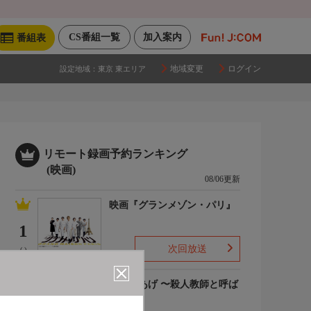
CS番組一覧
加入案内
番組表
地域変更
ログイン
設定地域：
東京 東エリア
リモート録画予約ランキング
(映画)
08/06更新
映画『グランメゾン・パリ』
1
次回放送
(-)
でっちあげ 〜殺人教師と呼ば
れた男
2