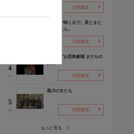
次回放送
(4)
あの花が咲く丘で、君とまた
出会えたら。
3
次回放送
(-)
楳図かずお恐怖劇場 まだらの
少女
4
次回放送
(-)
黒川の女たち
5
次回放送
(-)
もっと見る