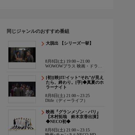
同じジャンルのおすすめ番組
大脱出 【シリーズ一挙】
8月8日(土) 19:00～21:00
WOWOWプラス 映画・ドラ
マ・スポーツ・音楽
[初][映]IT/イット“それ”が見え
たら、終わり。[字]◆真夏のホ
ラーナイト
8月8日(土) 21:00～23:25
Dlife（ディーライフ）
映画『グランメゾン・パリ』
【木村拓哉 鈴木京香出演】
◆NECO初◆
8月8日(土) 21:00～23:15
映画･チャンネルNECO-HD