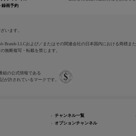
ト録画予約
ございます。
iVo Brands LLCおよび／またはその関連会社の日本国内における商標
材の無断複写・転載を禁じます。
、テレビ番組の公式情報である
スにのみ表記が許されているマークです。
チャンネル一覧
オプションチャンネル