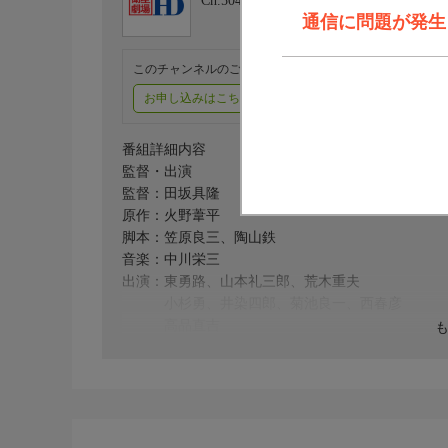
Ch.504
衛星劇場HD
通信に問題が発生しま
このチャンネルのご視聴には、オプションチャンネル(有料
お申し込みはこちら
ご利用料金はこちら
番組詳細内容
監督・出演
監督：田坂具隆
原作：火野葦平
脚本：笠原良三、陶山鉄
音楽：中川栄三
出演：東勇路、山本礼三郎、荒木重夫
小杉勇、井染四郎、菊池良一、西春彦
高品直吉
番組内容
日没直前の陽光を受けて輸送船隊が堂々と進航して
た。身内に手紙を書く者、酒を酌み交わす者、軍歌
を前に緊張を隠せなかった。玉井伍長（小杉）はそ
につける者は一人もいない。