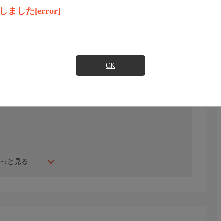
録画予約
見たい
した[error]
)のご契約が必要となります。
OK
もっと見る
いく。その船内では兵隊たちが思い思いの時を過ごしてい
を歌う者もある。それぞれ皆気持ちは張り詰め、敵地上陸
んな十三名の部下たちにゆっくり休むよう伝えたが、眠り