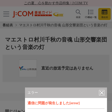
この夏、心を動かす作品特集 | J:COM TV
検索
CS番組一覧
番組表
番組表
マエストロ村川千秋の音魂 山形交響楽団という音楽の灯
マエストロ村川千秋の音魂 山形交響楽団
という音楽の灯
直近の放送予定はありません
エラー
通信に問題が発生しました[error]
同じジャンルのおすすめ番組